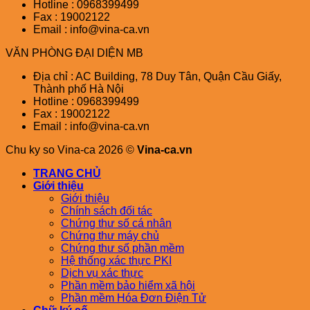
Hotline : 0968399499
Fax : 19002122
Email : info@vina-ca.vn
VĂN PHÒNG ĐẠI DIỆN MB
Địa chỉ : AC Building, 78 Duy Tân, Quận Cầu Giấy,
Thành phố Hà Nội
Hotline : 0968399499
Fax : 19002122
Email : info@vina-ca.vn
Chu ky so Vina-ca 2026 ©
Vina-ca.vn
TRANG CHỦ
Giới thiệu
Giới thiệu
Chính sách đối tác
Chứng thư số cá nhân
Chứng thư máy chủ
Chứng thư số phần mềm
Hệ thống xác thực PKI
Dịch vụ xác thực
Phần mềm bảo hiểm xã hội
Phần mềm Hóa Đơn Điện Tử