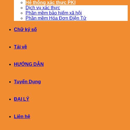
Hệ thống xác thực PKI
Dịch vụ xác thực
Phần mềm bảo hiểm xã hội
Phần mềm Hóa Đơn Điện Tử
Chữ ký số
Tải về
HƯỚNG DẪN
Tuyển Dụng
ĐẠI LÝ
Liên hệ