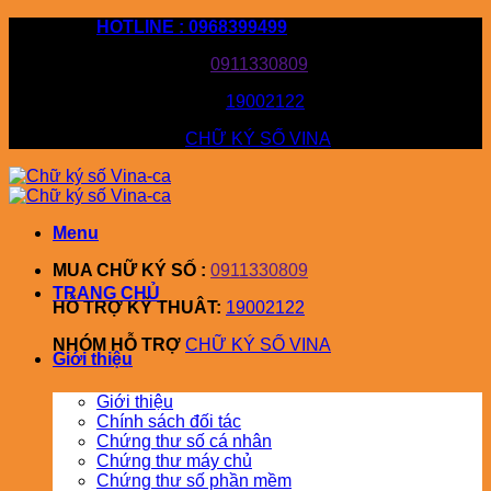
Bỏ
HOTLINE : 0968399499
qua
MUA CHỮ KÝ SỐ :
0911330809
nội
dung
HỖ TRỢ KỸ THUÂT:
19002122
NHÓM HỖ TRỢ
CHỮ KÝ SỐ VINA
Menu
MUA CHỮ KÝ SỐ :
0911330809
TRANG CHỦ
HỖ TRỢ KỸ THUÂT:
19002122
NHÓM HỖ TRỢ
CHỮ KÝ SỐ VINA
Giới thiệu
Giới thiệu
Chính sách đối tác
Chứng thư số cá nhân
Chứng thư máy chủ
Chứng thư số phần mềm