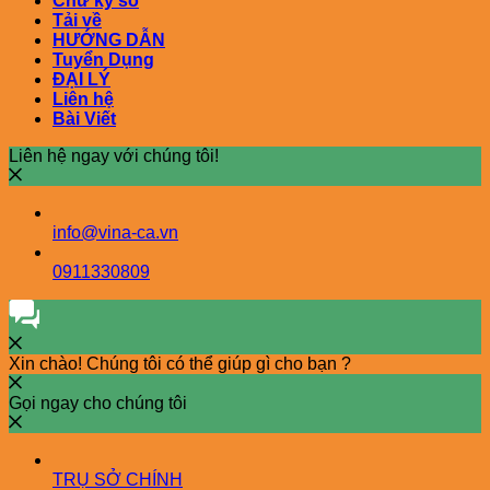
Chữ ký số
Tải về
HƯỚNG DẪN
Tuyển Dụng
ĐẠI LÝ
Liên hệ
Bài Viết
Liên hệ ngay với chúng tôi!
info@vina-ca.vn
0911330809
Xin chào! Chúng tôi có thể giúp gì cho bạn ?
Gọi ngay cho chúng tôi
TRỤ SỞ CHÍNH