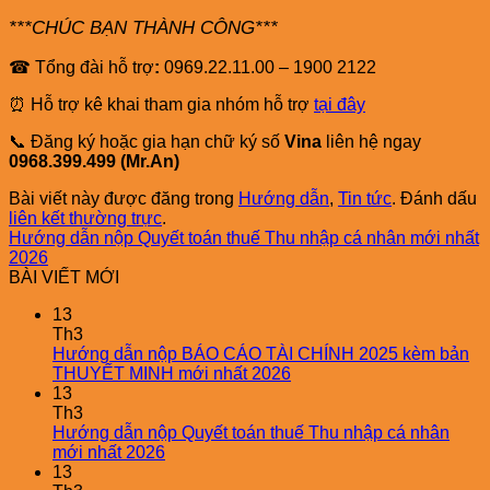
***CHÚC BẠN THÀNH CÔNG***
☎ Tổng đài hỗ trợ
:
0969.22.11.00 – 1900 2122
⏰ Hỗ trợ kê khai tham gia nhóm hỗ trợ
tại đây
📞 Đăng ký hoặc gia hạn chữ ký số
Vina
liên hệ ngay
0968.399.499 (Mr.An)
Bài viết này được đăng trong
Hướng dẫn
,
Tin tức
. Đánh dấu
liên kết thường trực
.
Hướng dẫn nộp Quyết toán thuế Thu nhập cá nhân mới nhất
2026
BÀI VIẾT MỚI
13
Th3
Hướng dẫn nộp BÁO CÁO TÀI CHÍNH 2025 kèm bản
THUYẾT MINH mới nhất 2026
13
Th3
Hướng dẫn nộp Quyết toán thuế Thu nhập cá nhân
mới nhất 2026
13