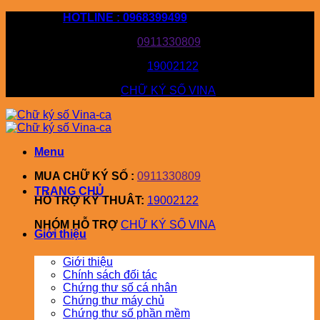
Bỏ
HOTLINE : 0968399499
qua
MUA CHỮ KÝ SỐ :
0911330809
nội
dung
HỖ TRỢ KỸ THUÂT:
19002122
NHÓM HỖ TRỢ
CHỮ KÝ SỐ VINA
Menu
MUA CHỮ KÝ SỐ :
0911330809
TRANG CHỦ
HỖ TRỢ KỸ THUÂT:
19002122
NHÓM HỖ TRỢ
CHỮ KÝ SỐ VINA
Giới thiệu
Giới thiệu
Chính sách đối tác
Chứng thư số cá nhân
Chứng thư máy chủ
Chứng thư số phần mềm