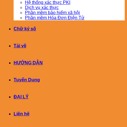
Hệ thống xác thực PKI
Dịch vụ xác thực
Phần mềm bảo hiểm xã hội
Phần mềm Hóa Đơn Điện Tử
Chữ ký số
Tải về
HƯỚNG DẪN
Tuyển Dụng
ĐẠI LÝ
Liên hệ