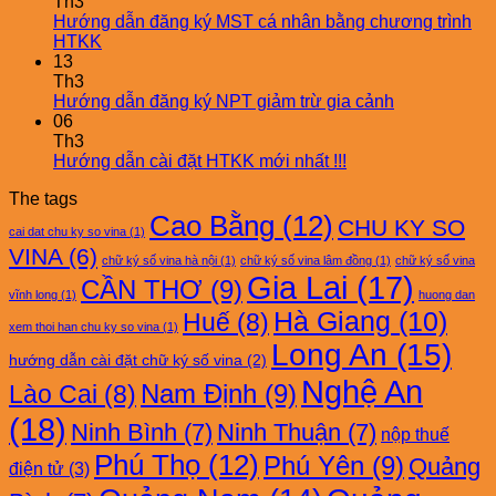
Th3
Hướng dẫn đăng ký MST cá nhân bằng chương trình
HTKK
13
Th3
Hướng dẫn đăng ký NPT giảm trừ gia cảnh
06
Th3
Hướng dẫn cài đặt HTKK mới nhất !!!
The tags
Cao Bằng
(12)
CHU KY SO
cai dat chu ky so vina
(1)
VINA
(6)
chữ ký số vina hà nội
(1)
chữ ký số vina lâm đồng
(1)
chữ ký số vina
Gia Lai
(17)
CẦN THƠ
(9)
vĩnh long
(1)
huong dan
Hà Giang
(10)
Huế
(8)
xem thoi han chu ky so vina
(1)
Long An
(15)
hướng dẫn cài đặt chữ ký số vina
(2)
Nghệ An
Nam Định
(9)
Lào Cai
(8)
(18)
Ninh Bình
(7)
Ninh Thuận
(7)
nộp thuế
Phú Thọ
(12)
Phú Yên
(9)
Quảng
điện tử
(3)