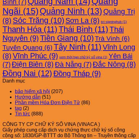
Quảng Nam
(14)
Quảng
Bình
(7)
Ngãi
(15)
Quảng Ninh
(13)
Quảng Trị
Sóc Trăng
(10)
(8)
Sơn La
(8)
tct signinghub
(1)
Thanh Hóa
(11)
Thái Bình
(11)
Thái
Nguyên
(9)
Tiền Giang
(10)
Trà Vinh
(6)
Tây Ninh
(11)
Vĩnh Long
Tuyên Quang
(6)
Vĩnh Phúc
(9)
(8)
Yên Bái
xem thời hạn chữ ký số vina
(1)
Điện Biên
(8)
Đắc Nông
(8)
(7)
Đà Nẵng
(7)
Đồng Nai
(12)
Đồng Tháp
(9)
Danh mục
bảo hiểm xã hội
(207)
Hướng dẫn
(51)
Phần mềm Hóa Đơn Điện Tử
(86)
tag
(2)
Tin tức
(888)
CÔNG TY CP CHỮ KÝ SỐ VINA (VINACA )
Giấy phép cung cấp dịch vụ chứng thực chữ ký số công
cộng số: 1830/GP-BTTT do Bộ Thông tin – Truyền thông cấp