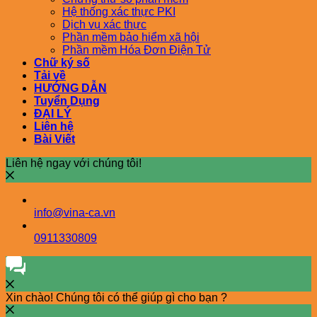
Hệ thống xác thực PKI
Dịch vụ xác thực
Phần mềm bảo hiểm xã hội
Phần mềm Hóa Đơn Điện Tử
Chữ ký số
Tải về
HƯỚNG DẪN
Tuyển Dụng
ĐẠI LÝ
Liên hệ
Bài Viết
Liên hệ ngay với chúng tôi!
info@vina-ca.vn
0911330809
Xin chào! Chúng tôi có thể giúp gì cho bạn ?