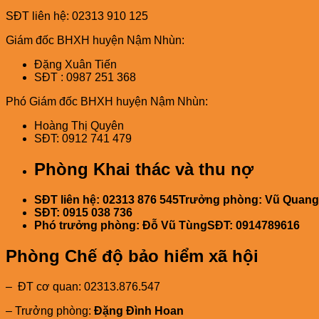
SĐT liên hệ: 02313 910 125
Giám đốc BHXH huyện Nậm Nhùn:
Đặng Xuân Tiến
SĐT : 0987 251 368
Phó Giám đốc BHXH huyện Nậm Nhùn:
Hoàng Thị Quyên
SĐT: 0912 741 479
Phòng Khai thác và thu nợ
SĐT liên hệ: 02313 876 545
Trưởng phòng: Vũ Quang
SĐT: 0915 038 736
Phó trưởng phòng: Đỗ Vũ Tùng
SĐT: 0914789616
Phòng Chế độ bảo hiểm xã hội
– ĐT cơ quan: 02313.876.547
– Trưởng phòng:
Đặng Đình Hoan