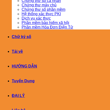
Chứng thư số cá nhân
Chứng thư máy chủ
Chứng thư số phần mềm
Hệ thống xác thực PKI
Dịch vụ xác thực
Phần mềm bảo hiểm xã hội
Phần mềm Hóa Đơn Điện Tử
Chữ ký số
Tải về
HƯỚNG DẪN
Tuyển Dụng
ĐẠI LÝ