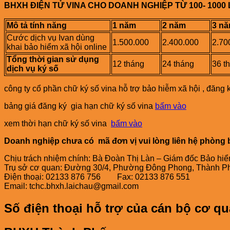
BHXH ĐIỆN TỬ VINA CHO DOANH NGHIỆP TỪ 100- 1000
Mô tả tính năng
1 năm
2 năm
3 n
Cước dịch vụ Ivan dùng
1.500.000
2.400.000
2.70
khai bảo hiểm xã hội online
Tổng thời gian sử dụng
12 tháng
24 tháng
36 t
dịch vụ ký số
công ty cổ phần chữ ký số vina hỗ trợ bảo hiễm xã hội , đă
bảng giá đăng ký gia hạn chữ ký số vina
bấm vào
xem thời hạn chữ ký số vina
bấm vào
Doanh nghiệp chưa có mã đơn vị vui lòng liên hệ phòng 
Chịu trách nhiệm chính: Bà Đoàn Thị Làn – Giám đốc Bảo hiểm
Trụ sở cơ quan: Đường 30/4, Phường Đông Phong, Thành Phố
Điện thoại: 02133 876 756 Fax: 02133 876 551
Email: tchc.bhxh.laichau@gmail.com
Số điện thoại hỗ trợ của cán bộ cơ 