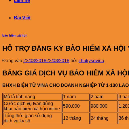
Liên hệ
Bài Viết
bảo hiểm xã hội
HỖ TRỢ ĐĂNG KÝ BẢO HIỂM XÃ HỘI 
Đăng vào
22/03/2018
22/03/2018
bởi
chukysovina
BẢNG GIÁ DỊCH VỤ BẢO HIỂM XÃ HỘI
BHXH ĐIỆN TỬ VINA CHO DOANH NGHIỆP TỪ 1-100 LA
Mô tả tính năng
1 năm
2 năm
3 nă
Cước dịch vụ Ivan dùng
590.000
980.000
1.28
khai bảo hiểm xã hội online
Tổng thời gian sử dụng
12 tháng
24 tháng
36 t
dịch vụ ký số