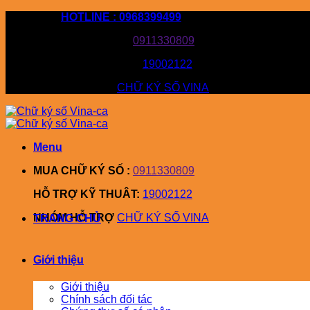
Bỏ
HOTLINE : 0968399499
qua
MUA CHỮ KÝ SỐ :
0911330809
nội
dung
HỖ TRỢ KỸ THUÂT:
19002122
NHÓM HỖ TRỢ
CHỮ KÝ SỐ VINA
Menu
MUA CHỮ KÝ SỐ :
0911330809
HỖ TRỢ KỸ THUÂT:
19002122
NHÓM HỖ TRỢ
CHỮ KÝ SỐ VINA
TRANG CHỦ
Giới thiệu
Giới thiệu
Chính sách đối tác