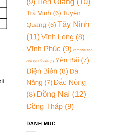
(9)
Tiền Giang
(10)
Trà Vinh
(6)
Tuyên
Tây Ninh
Quang
(6)
(11)
Vĩnh Long
(8)
Vĩnh Phúc
(9)
xem thời hạn
Yên Bái
(7)
chữ ký số vina
(1)
Điện Biên
(8)
Đà
Đắc Nông
Nẵng
(7)
il
Đồng Nai
(12)
(8)
Đồng Tháp
(9)
DANH MỤC