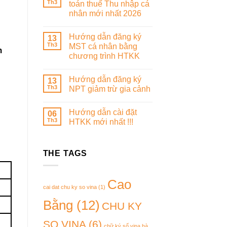
Th3
toán thuế Thu nhập cá
nhân mới nhất 2026
Hướng dẫn đăng ký
13
Th3
MST cá nhân bằng
m
chương trình HTKK
Hướng dẫn đăng ký
13
Th3
NPT giảm trừ gia cảnh
Hướng dẫn cài đặt
06
Th3
HTKK mới nhất !!!
THE TAGS
Cao
cai dat chu ky so vina
(1)
Bằng
(12)
CHU KY
SO VINA
(6)
chữ ký số vina hà