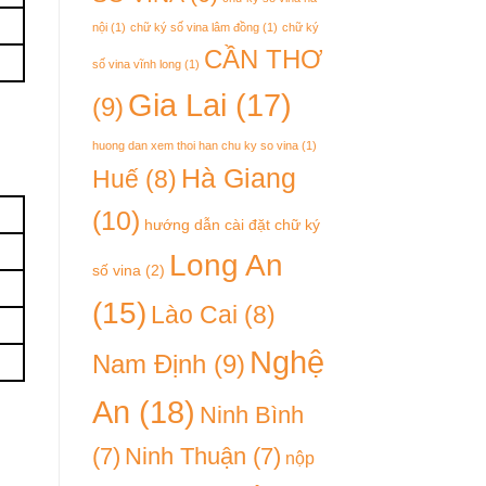
nội
(1)
chữ ký số vina lâm đồng
(1)
chữ ký
CẦN THƠ
số vina vĩnh long
(1)
Gia Lai
(17)
(9)
huong dan xem thoi han chu ky so vina
(1)
Hà Giang
Huế
(8)
(10)
hướng dẫn cài đặt chữ ký
Long An
số vina
(2)
(15)
Lào Cai
(8)
Nghệ
Nam Định
(9)
An
(18)
Ninh Bình
(7)
Ninh Thuận
(7)
nộp