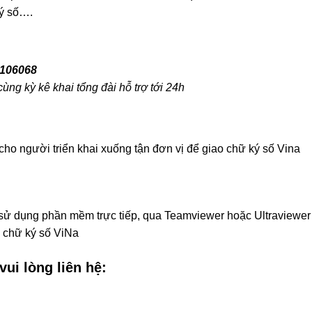
ký số….
 106068
ùng kỳ kê khai tổng đài hỗ trợ tới 24h
 cho người triển khai xuống tận đơn vị để giao chữ ký số Vina
 sử dụng phần mềm trực tiếp, qua Teamviewer hoặc Ultraviewer
g chữ ký số ViNa
ui lòng liên hệ: