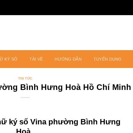
Ữ KÝ SỐ
TẢI VỀ
HƯỚNG DẪN
TUYỂN DỤNG
TIN TỨC
ường Bình Hưng Hoà Hồ Chí Minh
hữ ký số Vina
phường
Bình Hưng
Hoà
.