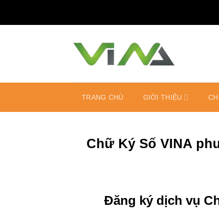
Bỏ
qua
nội
dung
TRANG CHỦ
GIỚI THIỆU
CH
Chữ Ký Số VINA ph
Đăng ký dịch vụ C