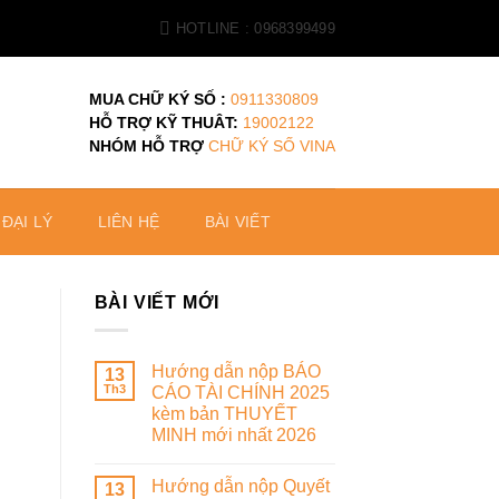
HOTLINE : 0968399499
MUA CHỮ KÝ SỐ :
0911330809
HỖ TRỢ KỸ THUÂT:
19002122
NHÓM HỖ TRỢ
CHỮ KÝ SỐ VINA
ĐẠI LÝ
LIÊN HỆ
BÀI VIẾT
BÀI VIẾT MỚI
Hướng dẫn nộp BÁO
13
Th3
CÁO TÀI CHÍNH 2025
kèm bản THUYẾT
MINH mới nhất 2026
Hướng dẫn nộp Quyết
13