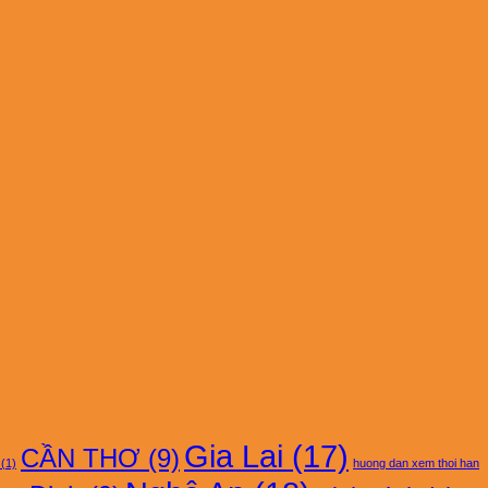
Gia Lai
(17)
CẦN THƠ
(9)
(1)
huong dan xem thoi han