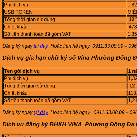
Phí dịch vụ
1,8
USB TOKEN
MIỄ
Tổng thời gian sử dụng
12
Chiết khấu
478
Số tiền thanh toán đã gồm VAT
1,3
Đăng ký ngay
tại đây
Hoặc liên hệ ngay
0911.33.08.09 – 096
Dịch vụ gia hạn chữ ký số Vina Phường Đống Đ
Tên gói dịch vụ
1 n
Phí dịch vụ
1,3
Tổng thời gian sử dụng
12
Chiết khấu
118
Số tiền thanh toán đã gồm VAT
1,2
Đăng ký ngay
tại đây
Hoặc liên hệ ngay
0911.33.08.09 – 096
Dịch vụ đăng ký BHXH VINA Phường Đống Đa 