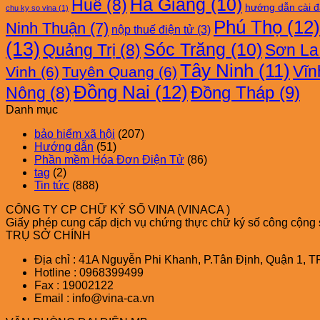
Hà Giang
(10)
Huế
(8)
hướng dẫn cài đ
chu ky so vina
(1)
Phú Thọ
(12)
Ninh Thuận
(7)
nộp thuế điện tử
(3)
(13)
Sóc Trăng
(10)
Quảng Trị
(8)
Sơn La
Tây Ninh
(11)
Vĩn
Vinh
(6)
Tuyên Quang
(6)
Đồng Nai
(12)
Đồng Tháp
(9)
Nông
(8)
Danh mục
bảo hiểm xã hội
(207)
Hướng dẫn
(51)
Phần mềm Hóa Đơn Điện Tử
(86)
tag
(2)
Tin tức
(888)
CÔNG TY CP CHỮ KÝ SỐ VINA (VINACA )
Giấy phép cung cấp dịch vụ chứng thực chữ ký số công cộng
TRỤ SỞ CHÍNH
Địa chỉ : 41A Nguyễn Phi Khanh, P.Tân Định, Quận 1, T
Hotline : 0968399499
Fax : 19002122
Email : info@vina-ca.vn