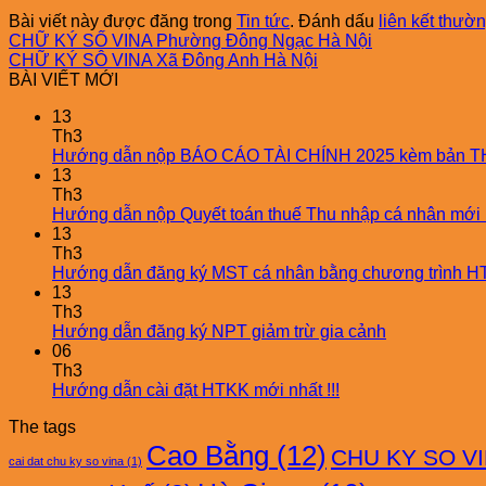
Bài viết này được đăng trong
Tin tức
. Đánh dấu
liên kết thườn
CHỮ KÝ SỐ VINA Phường Đông Ngạc Hà Nội
CHỮ KÝ SÔ VINA Xã Đông Anh Hà Nội
BÀI VIẾT MỚI
13
Th3
Hướng dẫn nộp BÁO CÁO TÀI CHÍNH 2025 kèm bản T
13
Th3
Hướng dẫn nộp Quyết toán thuế Thu nhập cá nhân mới 
13
Th3
Hướng dẫn đăng ký MST cá nhân bằng chương trình 
13
Th3
Hướng dẫn đăng ký NPT giảm trừ gia cảnh
06
Th3
Hướng dẫn cài đặt HTKK mới nhất !!!
The tags
Cao Bằng
(12)
CHU KY SO V
cai dat chu ky so vina
(1)