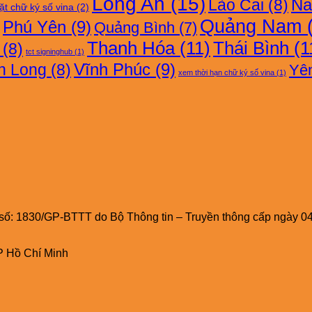
Long An
(15)
Na
Lào Cai
(8)
ặt chữ ký số vina
(2)
Quảng Nam
(
Phú Yên
(9)
Quảng Bình
(7)
Thanh Hóa
(11)
Thái Bình
(1
(8)
tct signinghub
(1)
Vĩnh Phúc
(9)
h Long
(8)
Yên
xem thời hạn chữ ký số vina
(1)
 số: 1830/GP-BTTT do Bộ Thông tin – Truyền thông cấp ngày 0
P Hồ Chí Minh