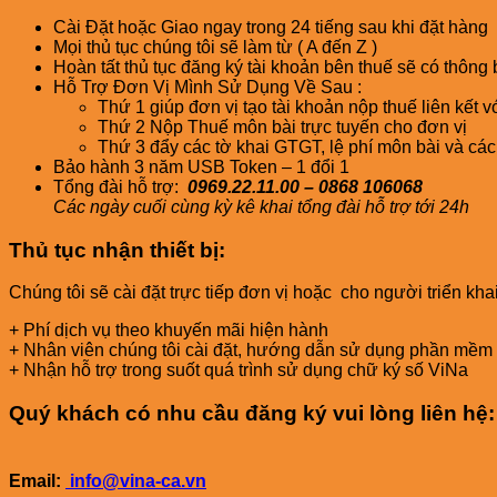
Cài Đặt hoặc Giao ngay trong 24 tiếng sau khi đặt hàng
Mọi thủ tục chúng tôi sẽ làm từ ( A đến Z )
Hoàn tất thủ tục đăng ký tài khoản bên thuế sẽ có thông 
Hỗ Trợ Đơn Vị Mình Sử Dụng Về Sau :
Thứ 1 giúp đơn vị tạo tài khoản nộp thuế liên kết 
Thứ 2 Nộp Thuế môn bài trực tuyến cho đơn vị
Thứ 3 đẩy các tờ khai GTGT, lệ phí môn bài và các
Bảo hành 3 năm USB Token – 1 đổi 1
Tổng đài hỗ trợ:
0969.22.11.00 – 0868 106068
Các ngày cuối cùng kỳ kê khai tổng đài hỗ trợ tới 24h
Thủ tục nhận thiết bị:
Chúng tôi sẽ cài đặt trực tiếp đơn vị hoặc cho người triển kh
+ Phí dịch vụ theo khuyến mãi hiện hành
+ Nhân viên chúng tôi cài đặt, hướng dẫn sử dụng phần mềm 
+ Nhận hỗ trợ trong suốt quá trình sử dụng chữ ký số ViNa
Quý khách có nhu cầu đăng ký vui lòng liên hệ:
Email:
info@vina-ca.vn