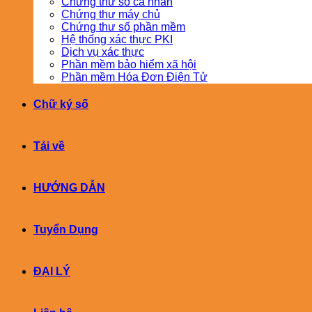
Chứng thư số cá nhân
Chứng thư máy chủ
Chứng thư số phần mềm
Hệ thống xác thực PKI
Dịch vụ xác thực
Phần mềm bảo hiểm xã hội
Phần mềm Hóa Đơn Điện Tử
Chữ ký số
Tải về
HƯỚNG DẪN
Tuyển Dụng
ĐẠI LÝ