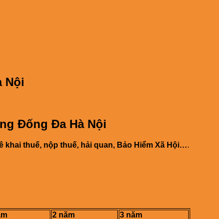
 Nội
ờng Đống Đa Hà Nội
 kê khai thuế, nộp thuế, hải quan, Bảo Hiểm Xã Hội…
.
ăm
2 năm
3 năm