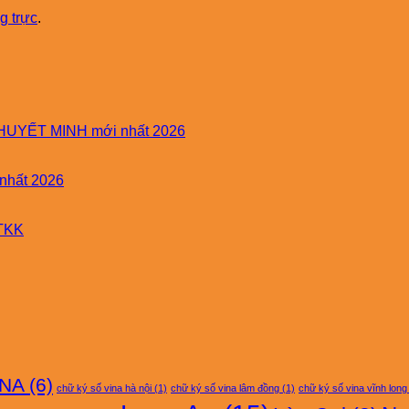
g trực
.
HUYẾT MINH mới nhất 2026
nhất 2026
HTKK
INA
(6)
chữ ký số vina hà nội
(1)
chữ ký số vina lâm đồng
(1)
chữ ký số vina vĩnh long