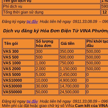
Tên gói dịch vụ
1 
Phí dịch vụ
590
Tổng thời gian sử dụng
12
Đăng ký ngay
tại đây
Hoặc liên hệ ngay
0911.33.08.09 – 096
Dịch vụ đăng ký Hóa Đơn Điện Tử VINA Phườn
Số lượng
Phí khởi tạo
Tên gói
Giá tiền
hóa đơn
đầu
VAS 300
300
350,000
500,000
VAS 500
500
500,000
500,000
VAS 1000
1,000
750,000
500,000
VAS 2000
2,000
1,150,000
500,000
VAS 5000
5,000
2,450,000
0
VAS10000
10,000
4,900,000
0
VAS30000
30,000
14,700,000
0
VAS50000
50,000
24,500,000
0
Đăng ký ngay
tại đây
Hoặc liên hệ ngay
0911.33.08.09 – 096
Miễn phí cài đặt hoặc giao chữ ký số ViNa
Cam kết của VINA