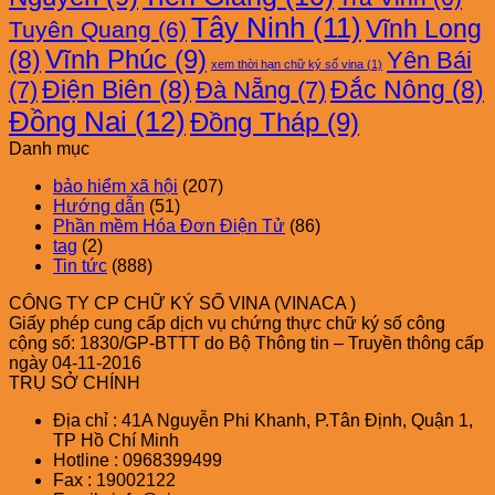
Tây Ninh
(11)
Vĩnh Long
Tuyên Quang
(6)
Vĩnh Phúc
(9)
(8)
Yên Bái
xem thời hạn chữ ký số vina
(1)
Điện Biên
(8)
Đắc Nông
(8)
(7)
Đà Nẵng
(7)
Đồng Nai
(12)
Đồng Tháp
(9)
Danh mục
bảo hiểm xã hội
(207)
Hướng dẫn
(51)
Phần mềm Hóa Đơn Điện Tử
(86)
tag
(2)
Tin tức
(888)
CÔNG TY CP CHỮ KÝ SỐ VINA (VINACA )
Giấy phép cung cấp dịch vụ chứng thực chữ ký số công
cộng số: 1830/GP-BTTT do Bộ Thông tin – Truyền thông cấp
ngày 04-11-2016
TRỤ SỞ CHÍNH
Địa chỉ : 41A Nguyễn Phi Khanh, P.Tân Định, Quận 1,
TP Hồ Chí Minh
Hotline : 0968399499
Fax : 19002122