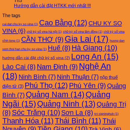
Th3
Hướng dẫn cài đặt HTKK mới nhất !!!
The tags
Cao Bằng
(12)
CHU KY SO
cai dat chu ky so vina
(1)
VINA
(6)
chữ ký số vina hà nội
(1)
chữ ký số vina lâm đồng
(1)
chữ ký số vina
Gia Lai
(17)
CẦN THƠ
(9)
vĩnh long
(1)
huong dan
Hà Giang
(10)
Huế
(8)
xem thoi han chu ky so vina
(1)
Long An
(15)
hướng dẫn cài đặt chữ ký số vina
(2)
Nghệ An
Nam Định
(9)
Lào Cai
(8)
(18)
Ninh Bình
(7)
Ninh Thuận
(7)
nộp thuế
Phú Thọ
(12)
Phú Yên
(9)
Quảng
điện tử
(3)
Quảng Nam
(14)
Quảng
Bình
(7)
Ngãi
(15)
Quảng Ninh
(13)
Quảng Trị
Sóc Trăng
(10)
(8)
Sơn La
(8)
tct signinghub
(1)
Thanh Hóa
(11)
Thái Bình
(11)
Thái
Nguyên
(9)
Tiền Giang
(10)
Trà Vinh
(6)