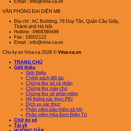
Email : info@vina-ca.vn
VĂN PHÒNG ĐẠI DIỆN MB
Địa chỉ : AC Building, 78 Duy Tân, Quận Cầu Giấy,
Thành phố Hà Nội
Hotline : 0968399499
Fax : 19002122
Email : info@vina-ca.vn
Chu ky so Vina-ca 2026 ©
Vina-ca.vn
TRANG CHỦ
Giới thiệu
Giới thiệu
Chính sách đối tác
Chứng thư số cá nhân
Chứng thư máy chủ
Chứng thư số phần mềm
Hệ thống xác thực PKI
Dịch vụ xác thực
Phần mềm bảo hiểm xã hội
Phần mềm Hóa Đơn Điện Tử
Chữ ký số
Tải về
HƯỚNG DẪN