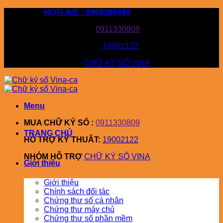
Bỏ
HOTLINE : 0968399499
qua
MUA CHỮ KÝ SỐ :
0911330809
nội
dung
HỖ TRỢ KỸ THUÂT:
19002122
NHÓM HỖ TRỢ
CHỮ KÝ SỐ VINA
Menu
MUA CHỮ KÝ SỐ :
0911330809
TRANG CHỦ
HỖ TRỢ KỸ THUÂT:
19002122
NHÓM HỖ TRỢ
CHỮ KÝ SỐ VINA
Giới thiệu
Giới thiệu
Chính sách đối tác
Chứng thư số cá nhân
Chứng thư máy chủ
Chứng thư số phần mềm