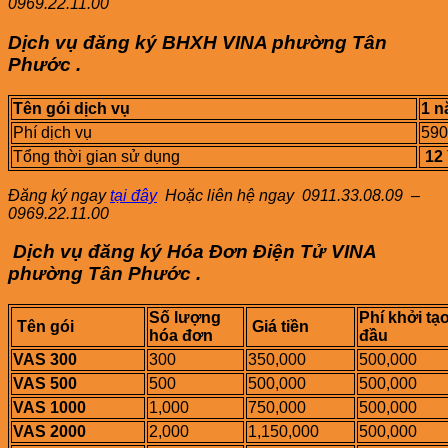
0969.22.11.00
Dịch vụ đăng ký BHXH VINA
phường
Tân
Phước
.
Tên gói dịch vụ
1 
Phí dịch vụ
590
Tổng thời gian sử dụng
12
Đăng ký ngay
tại đây
Hoặc liên hệ ngay
0911.33.08.09 –
0969.22.11.00
Dịch vụ đăng ký Hóa Đơn Điện Tử VINA
phường
Tân Phước
.
Số lượng
Phí khởi tạo
Tên gói
Giá tiền
hóa đơn
đầu
VAS 300
300
350,000
500,000
VAS 500
500
500,000
500,000
VAS 1000
1,000
750,000
500,000
VAS 2000
2,000
1,150,000
500,000