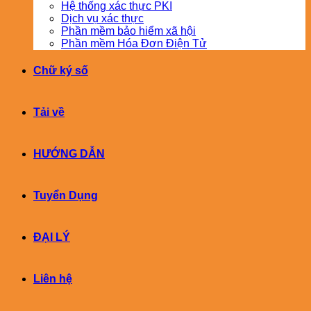
Hệ thống xác thực PKI
Dịch vụ xác thực
Phần mềm bảo hiểm xã hội
Phần mềm Hóa Đơn Điện Tử
Chữ ký số
Tải về
HƯỚNG DẪN
Tuyển Dụng
ĐẠI LÝ
Liên hệ