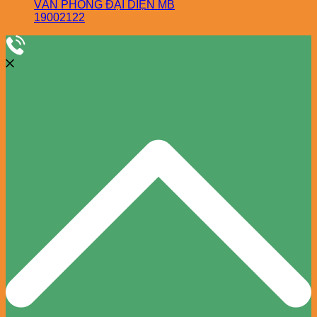
VĂN PHÒNG ĐẠI DIỆN MB
19002122