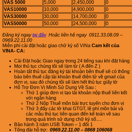
VAS 5000
5,000
2,450,000
0
VAS10000
10,000
4,900,000
0
VAS30000
30,000
14,700,000
0
VAS50000
50,000
24,500,000
0
Đăng ký ngay
tại đây
Hoặc liên hệ ngay
0911.33.08.09 –
0969.22.11.00
Miễn phí cài đặt hoặc giao chữ ký số ViNa
Cam kết của
VINA- CA:
Cài Đặt hoặc Giao ngay trong 24 tiếng sau khi đặt hàng
Mọi thủ tục chúng tôi sẽ làm từ ( A đến Z )
Hoàn tất thủ tục đăng ký tài khoản bên thuế sẽ có thông
báo bên thuế cấp tài khoản thuế điện tử về gmail của
đơn vị, sau đó chúng tôi sẽ làm hết thủ tục giấy tờ
Hỗ Trợ Đơn Vị Mình Sử Dụng Về Sau :
Thứ 1 giúp đơn vị tạo tài khoản nộp thuế liên kết
với ngân hàng
Thứ 2 Nộp Thuế môn bài trực tuyến cho đơn vị
Thứ 3 đẩy các tờ khai GTGT, lệ phí môn bài và
các mẫu thủ tục liên quan đến kế toán về sau
trong quá trình sử dụng chữ ký số….
Bảo hành 3 năm USB Token – 1 đổi 1
Tổng đài hỗ trợ:
0969.22.11.00 – 0868 106068