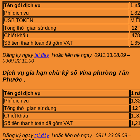
Tên gói dịch vụ
1 n
Phí dịch vụ
1,8
USB TOKEN
MIỄ
Tổng thời gian sử dụng
12
Chiết khấu
478
Số tiền thanh toán đã gồm VAT
1,3
Đăng ký ngay
tại đây
Hoặc liên hệ ngay
0911.33.08.09 –
0969.22.11.00
Dịch vụ gia hạn chữ ký số Vina phường
Tân
Phước
.
Tên gói dịch vụ
1 n
Phí dịch vụ
1,3
Tổng thời gian sử dụng
12
Chiết khấu
118
Số tiền thanh toán đã gồm VAT
1,2
Đăng ký ngay
tại đây
Hoặc liên hệ ngay
0911.33.08.09 –