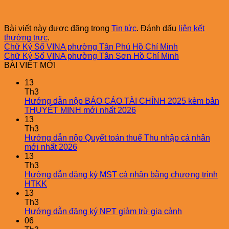
Bài viết này được đăng trong
Tin tức
. Đánh dấu
liên kết
thường trực
.
Chữ Ký Số VINA phường Tân Phú Hồ Chí Minh
Chữ Ký Số VINA phường Tân Sơn Hồ Chí Minh
BÀI VIẾT MỚI
13
Th3
Hướng dẫn nộp BÁO CÁO TÀI CHÍNH 2025 kèm bản
THUYẾT MINH mới nhất 2026
13
Th3
Hướng dẫn nộp Quyết toán thuế Thu nhập cá nhân
mới nhất 2026
13
Th3
Hướng dẫn đăng ký MST cá nhân bằng chương trình
HTKK
13
Th3
Hướng dẫn đăng ký NPT giảm trừ gia cảnh
06