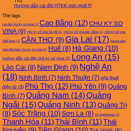
Th3
Hướng dẫn cài đặt HTKK mới nhất !!!
The tags
Cao Bằng
(12)
CHU KY SO
cai dat chu ky so vina
(1)
VINA
(6)
chữ ký số vina hà nội
(1)
chữ ký số vina lâm đồng
(1)
chữ ký số vina
Gia Lai
(17)
CẦN THƠ
(9)
vĩnh long
(1)
huong dan
Hà Giang
(10)
Huế
(8)
xem thoi han chu ky so vina
(1)
Long An
(15)
hướng dẫn cài đặt chữ ký số vina
(2)
Nghệ An
Nam Định
(9)
Lào Cai
(8)
(18)
Ninh Bình
(7)
Ninh Thuận
(7)
nộp thuế
Phú Thọ
(12)
Phú Yên
(9)
Quảng
điện tử
(3)
Quảng Nam
(14)
Quảng
Bình
(7)
Ngãi
(15)
Quảng Ninh
(13)
Quảng Trị
Sóc Trăng
(10)
(8)
Sơn La
(8)
tct signinghub
(1)
Thanh Hóa
(11)
Thái Bình
(11)
Thái
Nguyên
(9)
Tiền Giang
(10)
Trà Vinh
(6)