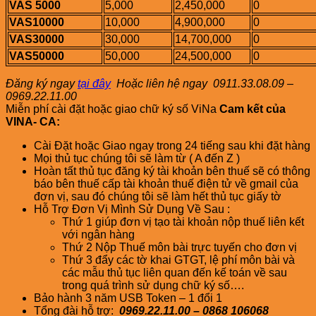
VAS 5000
5,000
2,450,000
0
VAS10000
10,000
4,900,000
0
VAS30000
30,000
14,700,000
0
VAS50000
50,000
24,500,000
0
Đăng ký ngay
tại đây
Hoặc liên hệ ngay
0911.33.08.09 –
0969.22.11.00
Miễn phí cài đặt hoặc giao chữ ký số ViNa
Cam kết của
VINA- CA:
Cài Đặt hoặc Giao ngay trong 24 tiếng sau khi đặt hàng
Mọi thủ tục chúng tôi sẽ làm từ ( A đến Z )
Hoàn tất thủ tục đăng ký tài khoản bên thuế sẽ có thông
báo bên thuế cấp tài khoản thuế điện tử về gmail của
đơn vị, sau đó chúng tôi sẽ làm hết thủ tục giấy tờ
Hỗ Trợ Đơn Vị Mình Sử Dụng Về Sau :
Thứ 1 giúp đơn vị tạo tài khoản nộp thuế liên kết
với ngân hàng
Thứ 2 Nộp Thuế môn bài trực tuyến cho đơn vị
Thứ 3 đẩy các tờ khai GTGT, lệ phí môn bài và
các mẫu thủ tục liên quan đến kế toán về sau
trong quá trình sử dụng chữ ký số….
Bảo hành 3 năm USB Token – 1 đổi 1
Tổng đài hỗ trợ:
0969.22.11.00 – 0868 106068