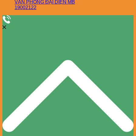
VĂN PHÒNG ĐẠI DIỆN MB
19002122