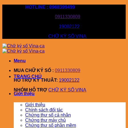
Bỏ
HOTLINE : 0968399499
qua
MUA CHỮ KÝ SỐ :
0911330809
nội
dung
HỖ TRỢ KỸ THUÂT:
19002122
NHÓM HỖ TRỢ
CHỮ KÝ SỐ VINA
Menu
MUA CHỮ KÝ SỐ :
0911330809
TRANG CHỦ
HỖ TRỢ KỸ THUÂT:
19002122
NHÓM HỖ TRỢ
CHỮ KÝ SỐ VINA
Giới thiệu
Giới thiệu
Chính sách đối tác
Chứng thư số cá nhân
Chứng thư máy chủ
Chứng thư số phần mềm