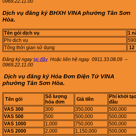
0969.22.11.00
Dịch vụ đăng ký BHXH VINA
phường
Tân Sơn
Hòa
.
Tên gói dịch vụ
1 
Phí dịch vụ
590
Tổng thời gian sử dụng
12
Đăng ký ngay
tại đây
Hoặc liên hệ ngay
0911.33.08.09 –
0969.22.11.00
Dịch vụ đăng ký Hóa Đơn Điện Tử VINA
phường
Tân Sơn Hòa
.
Số lượng
Phí khởi tạo
Tên gói
Giá tiền
hóa đơn
đầu
VAS 300
300
350,000
500,000
VAS 500
500
500,000
500,000
VAS 1000
1,000
750,000
500,000
VAS 2000
2,000
1,150,000
500,000