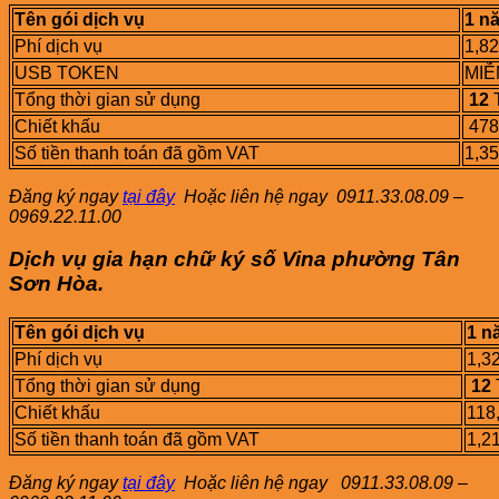
Tên gói dịch vụ
1 n
Phí dịch vụ
1,8
USB TOKEN
MIỄ
Tổng thời gian sử dụng
12
Chiết khấu
478
Số tiền thanh toán đã gồm VAT
1,3
Đăng ký ngay
tại đây
Hoặc liên hệ ngay
0911.33.08.09 –
0969.22.11.00
Dịch vụ gia hạn chữ ký số Vina phường
Tân
Sơn Hòa
.
Tên gói dịch vụ
1 n
Phí dịch vụ
1,3
Tổng thời gian sử dụng
12
Chiết khấu
118
Số tiền thanh toán đã gồm VAT
1,2
Đăng ký ngay
tại đây
Hoặc liên hệ ngay
0911.33.08.09 –