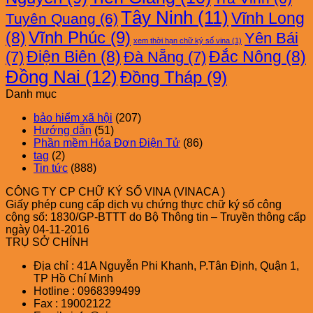
Tây Ninh
(11)
Vĩnh Long
Tuyên Quang
(6)
Vĩnh Phúc
(9)
(8)
Yên Bái
xem thời hạn chữ ký số vina
(1)
Điện Biên
(8)
Đắc Nông
(8)
(7)
Đà Nẵng
(7)
Đồng Nai
(12)
Đồng Tháp
(9)
Danh mục
bảo hiểm xã hội
(207)
Hướng dẫn
(51)
Phần mềm Hóa Đơn Điện Tử
(86)
tag
(2)
Tin tức
(888)
CÔNG TY CP CHỮ KÝ SỐ VINA (VINACA )
Giấy phép cung cấp dịch vụ chứng thực chữ ký số công
cộng số: 1830/GP-BTTT do Bộ Thông tin – Truyền thông cấp
ngày 04-11-2016
TRỤ SỞ CHÍNH
Địa chỉ : 41A Nguyễn Phi Khanh, P.Tân Định, Quận 1,
TP Hồ Chí Minh
Hotline : 0968399499
Fax : 19002122