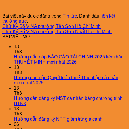
Bài viết này được đăng trong
Tin tức
. Đánh dấu
liên kết
thường trực
.
Chữ Ký Số VINA phường Tân Sơn Hồ Chí Minh
Chữ Ký Số VINA phường Tân Sơn Nhất Hồ Chí Minh
BÀI VIẾT MỚI
13
Th3
Hướng dẫn nộp BÁO CÁO TÀI CHÍNH 2025 kèm bản
THUYẾT MINH mới nhất 2026
13
Th3
Hướng dẫn nộp Quyết toán thuế Thu nhập cá nhân
mới nhất 2026
13
Th3
Hướng dẫn đăng ký MST cá nhân bằng chương trình
HTKK
13
Th3
Hướng dẫn đăng ký NPT giảm trừ gia cảnh
06