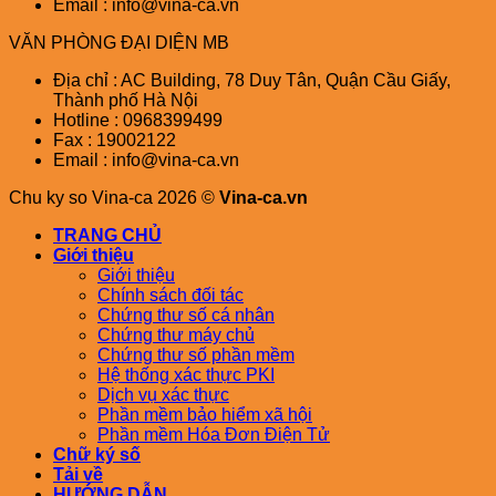
Email : info@vina-ca.vn
VĂN PHÒNG ĐẠI DIỆN MB
Địa chỉ : AC Building, 78 Duy Tân, Quận Cầu Giấy,
Thành phố Hà Nội
Hotline : 0968399499
Fax : 19002122
Email : info@vina-ca.vn
Chu ky so Vina-ca 2026 ©
Vina-ca.vn
TRANG CHỦ
Giới thiệu
Giới thiệu
Chính sách đối tác
Chứng thư số cá nhân
Chứng thư máy chủ
Chứng thư số phần mềm
Hệ thống xác thực PKI
Dịch vụ xác thực
Phần mềm bảo hiểm xã hội
Phần mềm Hóa Đơn Điện Tử
Chữ ký số
Tải về
HƯỚNG DẪN