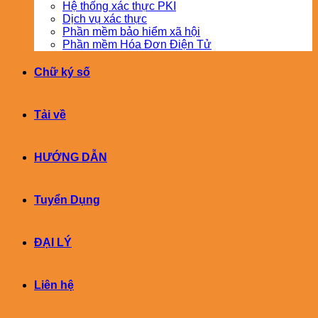
Hệ thống xác thực PKI
Dịch vụ xác thực
Phần mềm bảo hiểm xã hội
Phần mềm Hóa Đơn Điện Tử
Chữ ký số
Tải về
HƯỚNG DẪN
Tuyển Dụng
ĐẠI LÝ
Liên hệ