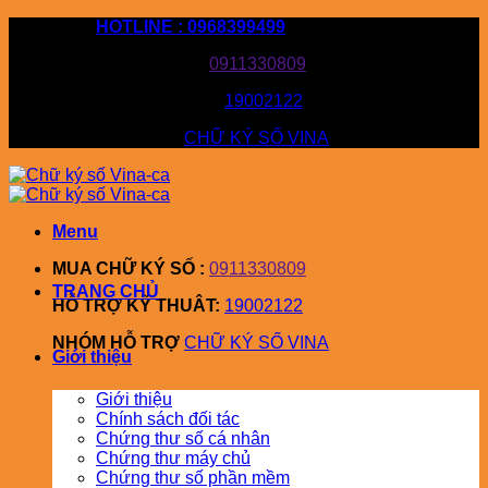
Bỏ
HOTLINE : 0968399499
qua
MUA CHỮ KÝ SỐ :
0911330809
nội
dung
HỖ TRỢ KỸ THUÂT:
19002122
NHÓM HỖ TRỢ
CHỮ KÝ SỐ VINA
Menu
MUA CHỮ KÝ SỐ :
0911330809
TRANG CHỦ
HỖ TRỢ KỸ THUÂT:
19002122
NHÓM HỖ TRỢ
CHỮ KÝ SỐ VINA
Giới thiệu
Giới thiệu
Chính sách đối tác
Chứng thư số cá nhân
Chứng thư máy chủ
Chứng thư số phần mềm