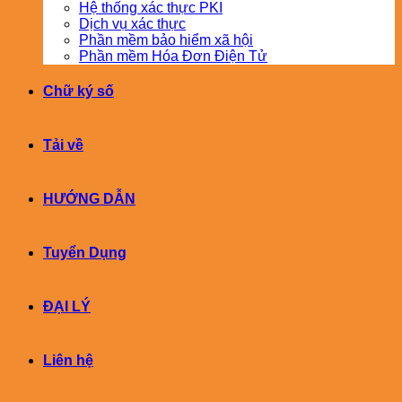
Hệ thống xác thực PKI
Dịch vụ xác thực
Phần mềm bảo hiểm xã hội
Phần mềm Hóa Đơn Điện Tử
Chữ ký số
Tải về
HƯỚNG DẪN
Tuyển Dụng
ĐẠI LÝ
Liên hệ