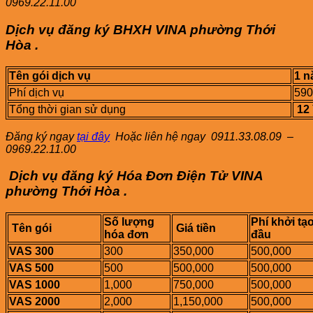
0969.22.11.00
Dịch vụ đăng ký BHXH VINA
phường
Thới
Hòa
.
Tên gói dịch vụ
1 
Phí dịch vụ
590
Tổng thời gian sử dụng
12
Đăng ký ngay
tại đây
Hoặc liên hệ ngay
0911.33.08.09 –
0969.22.11.00
Dịch vụ đăng ký Hóa Đơn Điện Tử VINA
phường
Thới Hòa
.
Số lượng
Phí khởi tạo
Tên gói
Giá tiền
hóa đơn
đầu
VAS 300
300
350,000
500,000
VAS 500
500
500,000
500,000
VAS 1000
1,000
750,000
500,000
VAS 2000
2,000
1,150,000
500,000