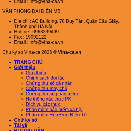
Email : info@vina-ca.vn
VĂN PHÒNG ĐẠI DIỆN MB
Địa chỉ : AC Building, 78 Duy Tân, Quận Cầu Giấy,
Thành phố Hà Nội
Hotline : 0968399499
Fax : 19002122
Email : info@vina-ca.vn
Chu ky so Vina-ca 2026 ©
Vina-ca.vn
TRANG CHỦ
Giới thiệu
Giới thiệu
Chính sách đối tác
Chứng thư số cá nhân
Chứng thư máy chủ
Chứng thư số phần mềm
Hệ thống xác thực PKI
Dịch vụ xác thực
Phần mềm bảo hiểm xã hội
Phần mềm Hóa Đơn Điện Tử
Chữ ký số
Tải về
HƯỚNG DẪN