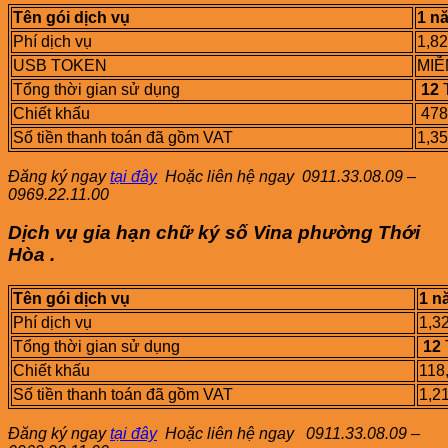
Tên gói dịch vụ
1 n
Phí dịch vụ
1,8
USB TOKEN
MIỄ
Tổng thời gian sử dụng
12
Chiết khấu
478
Số tiền thanh toán đã gồm VAT
1,3
Đăng ký ngay
tại đây
Hoặc liên hệ ngay
0911.33.08.09 –
0969.22.11.00
Dịch vụ gia hạn chữ ký số Vina phường
Thới
Hòa
.
Tên gói dịch vụ
1 n
Phí dịch vụ
1,3
Tổng thời gian sử dụng
12
Chiết khấu
118
Số tiền thanh toán đã gồm VAT
1,2
Đăng ký ngay
tại đây
Hoặc liên hệ ngay
0911.33.08.09 –