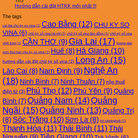
Th3
Hướng dẫn cài đặt HTKK mới nhất !!!
The tags
Cao Bằng
(12)
CHU KY SO
cai dat chu ky so vina
(1)
VINA
(6)
chữ ký số vina hà nội
(1)
chữ ký số vina lâm đồng
(1)
chữ ký số vina
Gia Lai
(17)
CẦN THƠ
(9)
vĩnh long
(1)
huong dan
Hà Giang
(10)
Huế
(8)
xem thoi han chu ky so vina
(1)
Long An
(15)
hướng dẫn cài đặt chữ ký số vina
(2)
Nghệ An
Nam Định
(9)
Lào Cai
(8)
(18)
Ninh Bình
(7)
Ninh Thuận
(7)
nộp thuế
Phú Thọ
(12)
Phú Yên
(9)
Quảng
điện tử
(3)
Quảng Nam
(14)
Quảng
Bình
(7)
Ngãi
(15)
Quảng Ninh
(13)
Quảng Trị
Sóc Trăng
(10)
(8)
Sơn La
(8)
tct signinghub
(1)
Thanh Hóa
(11)
Thái Bình
(11)
Thái
Nguyên
(9)
Tiền Giang
(10)
Trà Vinh
(6)