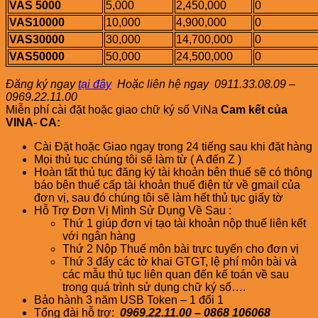
VAS 5000
5,000
2,450,000
0
VAS10000
10,000
4,900,000
0
VAS30000
30,000
14,700,000
0
VAS50000
50,000
24,500,000
0
Đăng ký ngay
tại đây
Hoặc liên hệ ngay
0911.33.08.09 –
0969.22.11.00
Miễn phí cài đặt hoặc giao chữ ký số ViNa
Cam kết của
VINA- CA:
Cài Đặt hoặc Giao ngay trong 24 tiếng sau khi đặt hàng
Mọi thủ tục chúng tôi sẽ làm từ ( A đến Z )
Hoàn tất thủ tục đăng ký tài khoản bên thuế sẽ có thông
báo bên thuế cấp tài khoản thuế điện tử về gmail của
đơn vị, sau đó chúng tôi sẽ làm hết thủ tục giấy tờ
Hỗ Trợ Đơn Vị Mình Sử Dụng Về Sau :
Thứ 1 giúp đơn vị tạo tài khoản nộp thuế liên kết
với ngân hàng
Thứ 2 Nộp Thuế môn bài trực tuyến cho đơn vị
Thứ 3 đẩy các tờ khai GTGT, lệ phí môn bài và
các mẫu thủ tục liên quan đến kế toán về sau
trong quá trình sử dụng chữ ký số….
Bảo hành 3 năm USB Token – 1 đổi 1
Tổng đài hỗ trợ:
0969.22.11.00 – 0868 106068