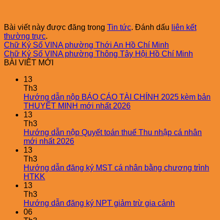
Bài viết này được đăng trong
Tin tức
. Đánh dấu
liên kết
thường trực
.
Chữ Ký Số VINA phường Thới An Hồ Chí Minh
Chữ Ký Số VINA phường Thông Tây Hội Hồ Chí Minh
BÀI VIẾT MỚI
13
Th3
Hướng dẫn nộp BÁO CÁO TÀI CHÍNH 2025 kèm bản
THUYẾT MINH mới nhất 2026
13
Th3
Hướng dẫn nộp Quyết toán thuế Thu nhập cá nhân
mới nhất 2026
13
Th3
Hướng dẫn đăng ký MST cá nhân bằng chương trình
HTKK
13
Th3
Hướng dẫn đăng ký NPT giảm trừ gia cảnh
06