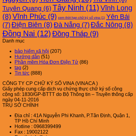
Tây Ninh
(11)
Vĩnh Long
Tuyên Quang
(6)
Vĩnh Phúc
(9)
(8)
Yên Bái
xem thời hạn chữ ký số vina
(1)
Điện Biên
(8)
Đắc Nông
(8)
(7)
Đà Nẵng
(7)
Đồng Nai
(12)
Đồng Tháp
(9)
Danh mục
bảo hiểm xã hội
(207)
Hướng dẫn
(51)
Phần mềm Hóa Đơn Điện Tử
(86)
tag
(2)
Tin tức
(888)
CÔNG TY CP CHỮ KÝ SỐ VINA (VINACA )
Giấy phép cung cấp dịch vụ chứng thực chữ ký số công
cộng số: 1830/GP-BTTT do Bộ Thông tin – Truyền thông cấp
ngày 04-11-2016
TRỤ SỞ CHÍNH
Địa chỉ : 41A Nguyễn Phi Khanh, P.Tân Định, Quận 1,
TP Hồ Chí Minh
Hotline : 0968399499
Fax : 19002122