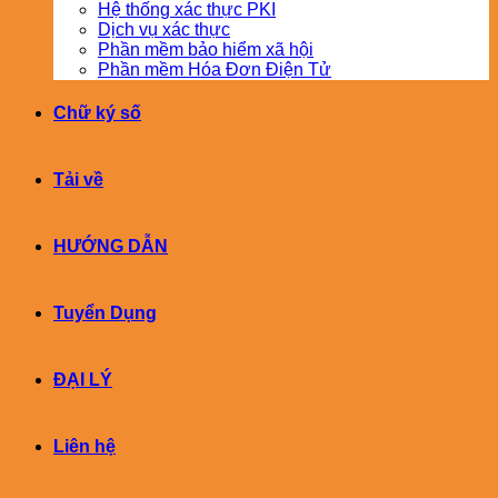
Hệ thống xác thực PKI
Dịch vụ xác thực
Phần mềm bảo hiểm xã hội
Phần mềm Hóa Đơn Điện Tử
Chữ ký số
Tải về
HƯỚNG DẪN
Tuyển Dụng
ĐẠI LÝ
Liên hệ