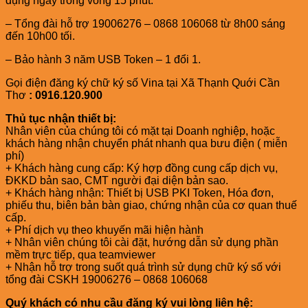
dụng ngay trong vòng 15 phút.
– Tổng đài hỗ trợ 19006276 – 0868 106068 từ 8h00 sáng
đến 10h00 tối.
– Bảo hành 3 năm USB Token – 1 đổi 1.
Gọi điện đăng ký chữ ký số Vina tại Xã Thạnh Quới Cần
Thơ
: 0916.120.900
Thủ tục nhận thiết bị:
Nhân viên của chúng tôi có mặt tại Doanh nghiệp, hoặc
khách hàng nhận chuyển phát nhanh qua bưu điện ( miễn
phí)
+ Khách hàng cung cấp: Ký hợp đồng cung cấp dịch vụ,
ĐKKD bản sao, CMT người đại diện bản sao.
+ Khách hàng nhận: Thiết bị USB PKI Token, Hóa đơn,
phiếu thu, biên bản bàn giao, chứng nhận của cơ quan thuế
cấp.
+ Phí dịch vụ theo khuyến mãi hiện hành
+ Nhân viên chúng tôi cài đặt, hướng dẫn sử dụng phần
mềm trực tiếp, qua teamviewer
+ Nhận hỗ trợ trong suốt quá trình sử dụng chữ ký số với
tổng đài CSKH 19006276 – 0868 106068
Quý khách có nhu cầu đăng ký vui lòng liên hệ: