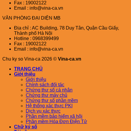
Fax : 19002122
Email : info@vina-ca.vn
VĂN PHÒNG ĐẠI DIỆN MB
Địa chỉ : AC Building, 78 Duy Tân, Quận Cầu Giấy,
Thành phố Hà Nội
Hotline : 0968399499
Fax : 19002122
Email : info@vina-ca.vn
Chu ky so Vina-ca 2026 ©
Vina-ca.vn
TRANG CHỦ
Giới thiệu
Giới thiệu
Chính sách đối tác
Chứng thư số cá nhân
Chứng thư máy chủ
Chứng thư số phần mềm
Hệ thống xác thực PKI
Dịch vụ xác thực
Phần mềm bảo hiểm xã hội
Phần mềm Hóa Đơn Điện Tử
Chữ ký số