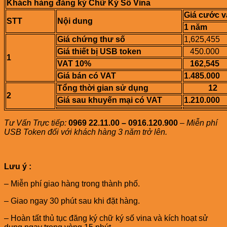
Khách hàng đăng ký Chữ Ký Số Vina
Giá cước v
STT
Nội dung
1 năm
Giá chứng thư số
1,625,455
Giá thiết bị USB token
450.000
1
VAT 10%
162,545
Giá bán có VAT
1.485.000
Tổng thời gian sử dụng
12
2
Giá sau khuyến mại có VAT
1.210.000
Tư Vấn Trực tiếp:
0969 22.11.00 – 0916.120.900
–
Miễn phí
USB Token đối với khách hàng 3 năm trở lên.
Lưu ý :
– Miễn phí giao hàng trong thành phố.
– Giao ngay 30 phút sau khi đặt hàng.
– Hoàn tất thủ tục đăng ký chữ ký số vina và kích hoạt sử