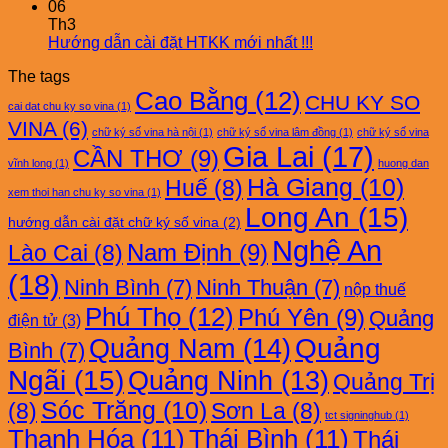
06
Th3
Hướng dẫn cài đặt HTKK mới nhất !!!
The tags
Cao Bằng
(12)
CHU KY SO
cai dat chu ky so vina
(1)
VINA
(6)
chữ ký số vina hà nội
(1)
chữ ký số vina lâm đồng
(1)
chữ ký số vina
Gia Lai
(17)
CẦN THƠ
(9)
vĩnh long
(1)
huong dan
Hà Giang
(10)
Huế
(8)
xem thoi han chu ky so vina
(1)
Long An
(15)
hướng dẫn cài đặt chữ ký số vina
(2)
Nghệ An
Nam Định
(9)
Lào Cai
(8)
(18)
Ninh Bình
(7)
Ninh Thuận
(7)
nộp thuế
Phú Thọ
(12)
Phú Yên
(9)
Quảng
điện tử
(3)
Quảng Nam
(14)
Quảng
Bình
(7)
Ngãi
(15)
Quảng Ninh
(13)
Quảng Trị
Sóc Trăng
(10)
(8)
Sơn La
(8)
tct signinghub
(1)
Thanh Hóa
(11)
Thái Bình
(11)
Thái