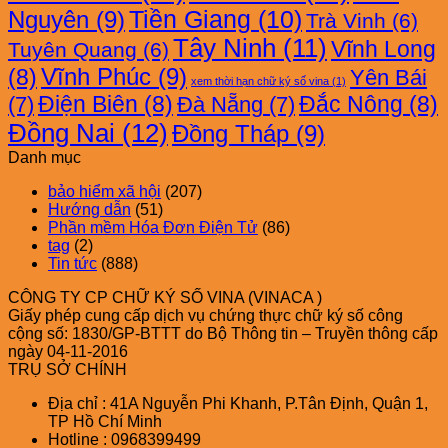
Nguyên
(9)
Tiền Giang
(10)
Trà Vinh
(6)
Tây Ninh
(11)
Vĩnh Long
Tuyên Quang
(6)
Vĩnh Phúc
(9)
(8)
Yên Bái
xem thời hạn chữ ký số vina
(1)
Điện Biên
(8)
Đắc Nông
(8)
(7)
Đà Nẵng
(7)
Đồng Nai
(12)
Đồng Tháp
(9)
Danh mục
bảo hiểm xã hội
(207)
Hướng dẫn
(51)
Phần mềm Hóa Đơn Điện Tử
(86)
tag
(2)
Tin tức
(888)
CÔNG TY CP CHỮ KÝ SỐ VINA (VINACA )
Giấy phép cung cấp dịch vụ chứng thực chữ ký số công
cộng số: 1830/GP-BTTT do Bộ Thông tin – Truyền thông cấp
ngày 04-11-2016
TRỤ SỞ CHÍNH
Địa chỉ : 41A Nguyễn Phi Khanh, P.Tân Định, Quận 1,
TP Hồ Chí Minh
Hotline : 0968399499