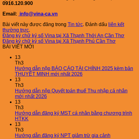
0916.120.900
Email:
info@vina-ca.vn
Bài viết này được đăng trong
Tin tức
. Đánh dấu
liên kết
thường trực
.
Đăng ký chữ ký số Vina tại Xã Thạnh Thới An Cần Thơ
Đăng ký chữ ký số Vina tại Xã Thạnh Phú Cần Thơ
BÀI VIẾT MỚI
13
Th3
Hướng dẫn nộp BÁO CÁO TÀI CHÍNH 2025 kèm bản
THUYẾT MINH mới nhất 2026
13
Th3
Hướng dẫn nộp Quyết toán thuế Thu nhập cá nhân
mới nhất 2026
13
Th3
Hướng dẫn đăng ký MST cá nhân bằng chương trình
HTKK
13
Th3
Hướng dẫn đăng ký NPT giảm trừ gia cảnh