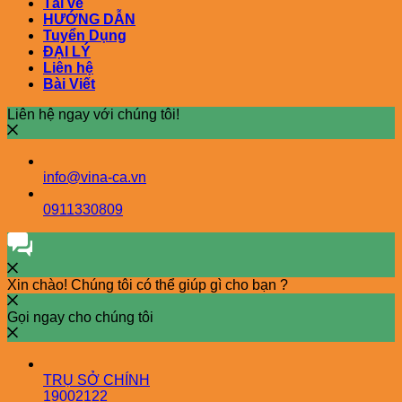
Tải về
HƯỚNG DẪN
Tuyển Dụng
ĐẠI LÝ
Liên hệ
Bài Viết
Liên hệ ngay với chúng tôi!
info@vina-ca.vn
0911330809
Xin chào! Chúng tôi có thể giúp gì cho bạn ?
Gọi ngay cho chúng tôi
TRỤ SỞ CHÍNH
19002122