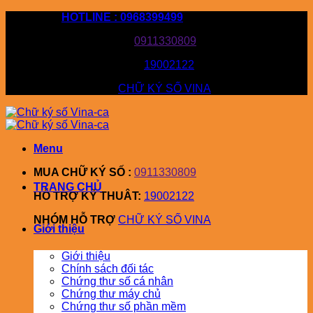
Bỏ
HOTLINE : 0968399499
qua
MUA CHỮ KÝ SỐ :
0911330809
nội
dung
HỖ TRỢ KỸ THUÂT:
19002122
NHÓM HỖ TRỢ
CHỮ KÝ SỐ VINA
Menu
MUA CHỮ KÝ SỐ :
0911330809
TRANG CHỦ
HỖ TRỢ KỸ THUÂT:
19002122
NHÓM HỖ TRỢ
CHỮ KÝ SỐ VINA
Giới thiệu
Giới thiệu
Chính sách đối tác
Chứng thư số cá nhân
Chứng thư máy chủ
Chứng thư số phần mềm