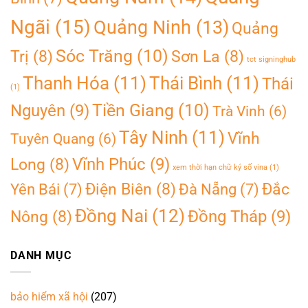
Ngãi
(15)
Quảng Ninh
(13)
Quảng
Sóc Trăng
(10)
Trị
(8)
Sơn La
(8)
tct signinghub
Thanh Hóa
(11)
Thái Bình
(11)
Thái
(1)
Tiền Giang
(10)
Nguyên
(9)
Trà Vinh
(6)
Tây Ninh
(11)
Vĩnh
Tuyên Quang
(6)
Vĩnh Phúc
(9)
Long
(8)
xem thời hạn chữ ký số vina
(1)
Điện Biên
(8)
Đắc
Yên Bái
(7)
Đà Nẵng
(7)
Đồng Nai
(12)
Đồng Tháp
(9)
Nông
(8)
DANH MỤC
bảo hiểm xã hội
(207)