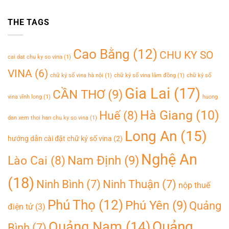
THE TAGS
Cao Bằng
(12)
CHU KY SO
cai dat chu ky so vina
(1)
VINA
(6)
chữ ký số vina hà nội
(1)
chữ ký số vina lâm đồng
(1)
chữ ký số
Gia Lai
(17)
CẦN THƠ
(9)
vina vĩnh long
(1)
huong
Hà Giang
(10)
Huế
(8)
dan xem thoi han chu ky so vina
(1)
Long An
(15)
hướng dẫn cài đặt chữ ký số vina
(2)
Nghệ An
Nam Định
(9)
Lào Cai
(8)
(18)
Ninh Bình
(7)
Ninh Thuận
(7)
nộp thuế
Phú Thọ
(12)
Phú Yên
(9)
Quảng
điện tử
(3)
Quảng
Quảng Nam
(14)
Bình
(7)