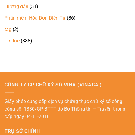
Hướng dẫn
(51)
Phần mềm Hóa Đơn Điện Tử
(86)
tag
(2)
Tin tức
(888)
CÔNG TY CP CHỮ KÝ SỐ VINA (VINACA )
Giấy phép cung cấp dịch vụ chứng thực chữ ký số công
cộng số: 1830/GP-BTTT do Bộ Thông tin – Truyền thông
cấp ngày 04-11-2016
TRỤ SỞ CHÍNH