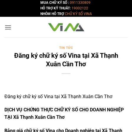
Bỏ
MUA CHỮ KÝ SỐ :
0911330809
HỖ TRỢ KỸ THUÂT:
19002122
qua
NHÓM HỖ TRỢ
CHỮ KÝ SỐ VINA
nội
dung
TIN TỨC
Đăng ký chữ ký số Vina tại Xã Thạnh
Xuân Cần Thơ
Đăng ký chữ ký số Vina tại Xã Thạnh Xuân Cần Thơ
DỊCH VỤ CHỨNG THỰC CHỮ KÝ SỐ CHO DOANH NGHIỆP
TẠI Xã Thạnh Xuân Cần Thơ
Bảng giá chữ ký số Vina cho Doanh nghiệp tại Xã Thạnh