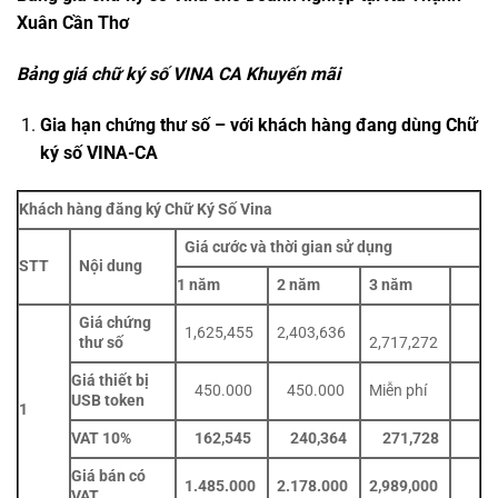
Xuân Cần Thơ
Bảng giá chữ ký số VINA CA Khuyến mãi
Gia hạn chứng thư số – với khách hàng đang dùng Chữ
ký số VINA-CA
Khách hàng đăng ký Chữ Ký Số Vina
Giá cước và thời gian sử dụng
STT
Nội dung
1 năm
2 năm
3 năm
Giá chứng
1,625,455
2,403,636
thư số
2,717,272
Giá thiết bị
450.000
450.000
Miễn phí
USB token
1
VAT 10%
162,545
240,364
271,728
Giá bán có
1.485.000
2.178.000
2,989,000
VAT