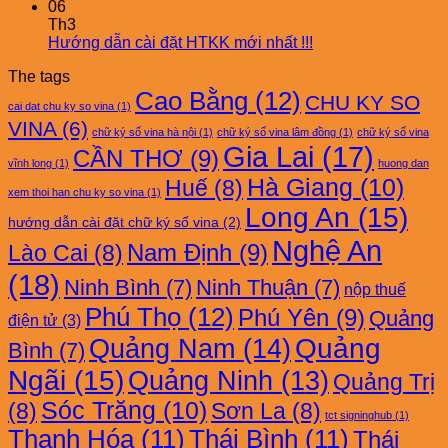
06
Th3
Hướng dẫn cài đặt HTKK mới nhất !!!
The tags
Cao Bằng
(12)
CHU KY SO
cai dat chu ky so vina
(1)
VINA
(6)
chữ ký số vina hà nội
(1)
chữ ký số vina lâm đồng
(1)
chữ ký số vina
Gia Lai
(17)
CẦN THƠ
(9)
vĩnh long
(1)
huong dan
Hà Giang
(10)
Huế
(8)
xem thoi han chu ky so vina
(1)
Long An
(15)
hướng dẫn cài đặt chữ ký số vina
(2)
Nghệ An
Nam Định
(9)
Lào Cai
(8)
(18)
Ninh Bình
(7)
Ninh Thuận
(7)
nộp thuế
Phú Thọ
(12)
Phú Yên
(9)
Quảng
điện tử
(3)
Quảng Nam
(14)
Quảng
Bình
(7)
Ngãi
(15)
Quảng Ninh
(13)
Quảng Trị
Sóc Trăng
(10)
(8)
Sơn La
(8)
tct signinghub
(1)
Thanh Hóa
(11)
Thái Bình
(11)
Thái