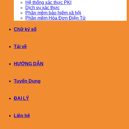
Hệ thống xác thực PKI
Dịch vụ xác thực
Phần mềm bảo hiểm xã hội
Phần mềm Hóa Đơn Điện Tử
Chữ ký số
Tải về
HƯỚNG DẪN
Tuyển Dụng
ĐẠI LÝ
Liên hệ