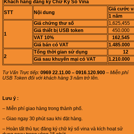
Khách hàng đăng ký Chữ Ký Số Vina
Giá cước v
STT
Nội dung
1 năm
Giá chứng thư số
1,625,455
Giá thiết bị USB token
450.000
1
VAT 10%
162,545
Giá bán có VAT
1.485.000
Tổng thời gian sử dụng
12
2
Giá sau khuyến mại có VAT
1.210.000
Tư Vấn Trực tiếp:
0969 22.11.00 – 0916.120.900
–
Miễn phí
USB Token đối với khách hàng 3 năm trở lên.
Lưu ý :
– Miễn phí giao hàng trong thành phố.
– Giao ngay 30 phút sau khi đặt hàng.
– Hoàn tất thủ tục đăng ký chữ ký số vina và kích hoạt sử