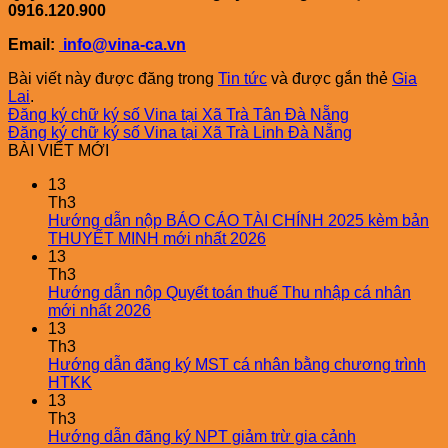
0916.120.900
Email:
info@vina-ca.vn
Bài viết này được đăng trong
Tin tức
và được gắn thẻ
Gia
Lai
.
Đăng ký chữ ký số Vina tại Xã Trà Tân Đà Nẵng
Đăng ký chữ ký số Vina tại Xã Trà Linh Đà Nẵng
BÀI VIẾT MỚI
13
Th3
Hướng dẫn nộp BÁO CÁO TÀI CHÍNH 2025 kèm bản
THUYẾT MINH mới nhất 2026
13
Th3
Hướng dẫn nộp Quyết toán thuế Thu nhập cá nhân
mới nhất 2026
13
Th3
Hướng dẫn đăng ký MST cá nhân bằng chương trình
HTKK
13
Th3
Hướng dẫn đăng ký NPT giảm trừ gia cảnh