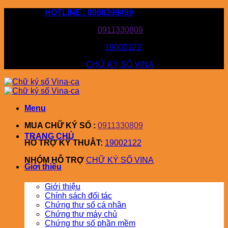
Bỏ
HOTLINE : 0968399499
qua
MUA CHỮ KÝ SỐ :
0911330809
nội
dung
HỖ TRỢ KỸ THUÂT:
19002122
NHÓM HỖ TRỢ
CHỮ KÝ SỐ VINA
Menu
MUA CHỮ KÝ SỐ :
0911330809
TRANG CHỦ
HỖ TRỢ KỸ THUÂT:
19002122
NHÓM HỖ TRỢ
CHỮ KÝ SỐ VINA
Giới thiệu
Giới thiệu
Chính sách đối tác
Chứng thư số cá nhân
Chứng thư máy chủ
Chứng thư số phần mềm