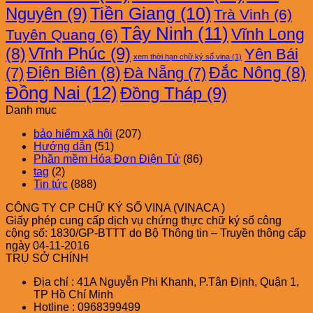
Nguyên
(9)
Tiền Giang
(10)
Trà Vinh
(6)
Tây Ninh
(11)
Vĩnh Long
Tuyên Quang
(6)
Vĩnh Phúc
(9)
(8)
Yên Bái
xem thời hạn chữ ký số vina
(1)
Điện Biên
(8)
Đắc Nông
(8)
(7)
Đà Nẵng
(7)
Đồng Nai
(12)
Đồng Tháp
(9)
Danh mục
bảo hiểm xã hội
(207)
Hướng dẫn
(51)
Phần mềm Hóa Đơn Điện Tử
(86)
tag
(2)
Tin tức
(888)
CÔNG TY CP CHỮ KÝ SỐ VINA (VINACA )
Giấy phép cung cấp dịch vụ chứng thực chữ ký số công
cộng số: 1830/GP-BTTT do Bộ Thông tin – Truyền thông cấp
ngày 04-11-2016
TRỤ SỞ CHÍNH
Địa chỉ : 41A Nguyễn Phi Khanh, P.Tân Định, Quận 1,
TP Hồ Chí Minh
Hotline : 0968399499