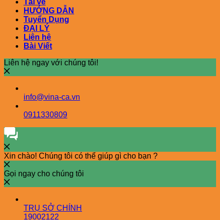
Tải về
HƯỚNG DẪN
Tuyển Dụng
ĐẠI LÝ
Liên hệ
Bài Viết
Liên hệ ngay với chúng tôi!
info@vina-ca.vn
0911330809
Xin chào! Chúng tôi có thể giúp gì cho bạn ?
Gọi ngay cho chúng tôi
TRỤ SỞ CHÍNH
19002122