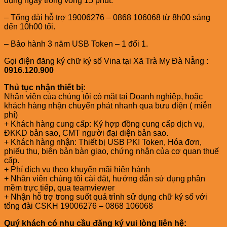
dụng ngay trong vòng 15 phút.
– Tổng đài hỗ trợ 19006276 – 0868 106068 từ 8h00 sáng
đến 10h00 tối.
– Bảo hành 3 năm USB Token – 1 đổi 1.
Gọi điện đăng ký chữ ký số Vina tại Xã Trà My Đà Nẵng
:
0916.120.900
Thủ tục nhận thiết bị:
Nhân viên của chúng tôi có mặt tại Doanh nghiệp, hoặc
khách hàng nhận chuyển phát nhanh qua bưu điện ( miễn
phí)
+ Khách hàng cung cấp: Ký hợp đồng cung cấp dịch vụ,
ĐKKD bản sao, CMT người đại diện bản sao.
+ Khách hàng nhận: Thiết bị USB PKI Token, Hóa đơn,
phiếu thu, biên bản bàn giao, chứng nhận của cơ quan thuế
cấp.
+ Phí dịch vụ theo khuyến mãi hiện hành
+ Nhân viên chúng tôi cài đặt, hướng dẫn sử dụng phần
mềm trực tiếp, qua teamviewer
+ Nhận hỗ trợ trong suốt quá trình sử dụng chữ ký số với
tổng đài CSKH 19006276 – 0868 106068
Quý khách có nhu cầu đăng ký vui lòng liên hệ: