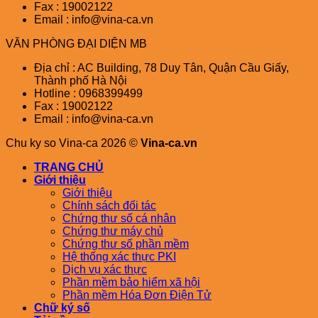
Fax : 19002122
Email : info@vina-ca.vn
VĂN PHÒNG ĐẠI DIỆN MB
Địa chỉ : AC Building, 78 Duy Tân, Quận Cầu Giấy,
Thành phố Hà Nội
Hotline : 0968399499
Fax : 19002122
Email : info@vina-ca.vn
Chu ky so Vina-ca 2026 ©
Vina-ca.vn
TRANG CHỦ
Giới thiệu
Giới thiệu
Chính sách đối tác
Chứng thư số cá nhân
Chứng thư máy chủ
Chứng thư số phần mềm
Hệ thống xác thực PKI
Dịch vụ xác thực
Phần mềm bảo hiểm xã hội
Phần mềm Hóa Đơn Điện Tử
Chữ ký số