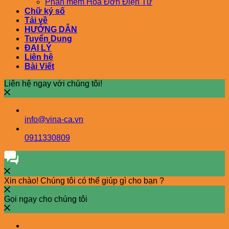
Phần mềm Hóa Đơn Điện Tử
Chữ ký số
Tải về
HƯỚNG DẪN
Tuyển Dụng
ĐẠI LÝ
Liên hệ
Bài Viết
Liên hệ ngay với chúng tôi!
info@vina-ca.vn
0911330809
Xin chào! Chúng tôi có thể giúp gì cho bạn ?
Gọi ngay cho chúng tôi