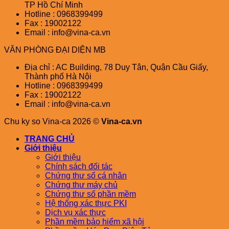
TP Hồ Chí Minh
Hotline : 0968399499
Fax : 19002122
Email : info@vina-ca.vn
VĂN PHÒNG ĐẠI DIỆN MB
Địa chỉ : AC Building, 78 Duy Tân, Quận Cầu Giấy,
Thành phố Hà Nội
Hotline : 0968399499
Fax : 19002122
Email : info@vina-ca.vn
Chu ky so Vina-ca 2026 ©
Vina-ca.vn
TRANG CHỦ
Giới thiệu
Giới thiệu
Chính sách đối tác
Chứng thư số cá nhân
Chứng thư máy chủ
Chứng thư số phần mềm
Hệ thống xác thực PKI
Dịch vụ xác thực
Phần mềm bảo hiểm xã hội