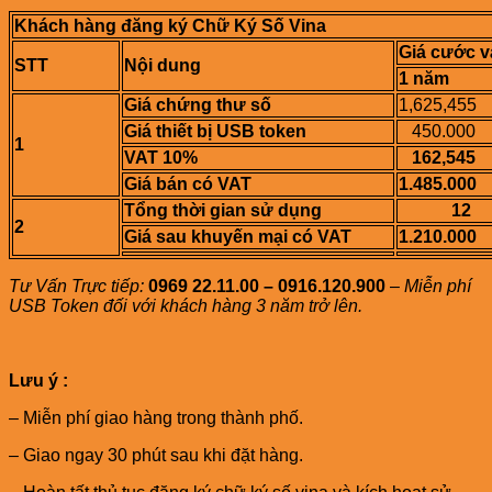
Khách hàng đăng ký Chữ Ký Số Vina
Giá cước v
STT
Nội dung
1 năm
Giá chứng thư số
1,625,455
Giá thiết bị USB token
450.000
1
VAT 10%
162,545
Giá bán có VAT
1.485.000
Tổng thời gian sử dụng
12
2
Giá sau khuyến mại có VAT
1.210.000
Tư Vấn Trực tiếp:
0969 22.11.00 – 0916.120.900
–
Miễn phí
USB Token đối với khách hàng 3 năm trở lên.
Lưu ý :
– Miễn phí giao hàng trong thành phố.
– Giao ngay 30 phút sau khi đặt hàng.