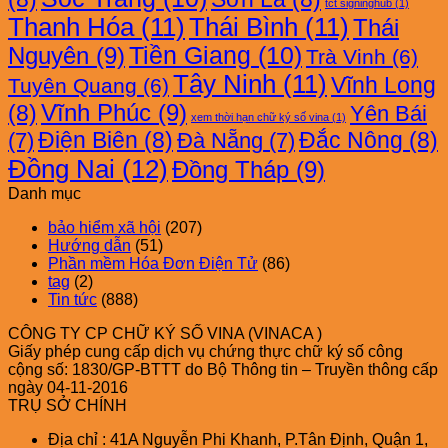
tct signinghub
(1)
Thanh Hóa
(11)
Thái Bình
(11)
Thái
Nguyên
(9)
Tiền Giang
(10)
Trà Vinh
(6)
Tây Ninh
(11)
Vĩnh Long
Tuyên Quang
(6)
Vĩnh Phúc
(9)
(8)
Yên Bái
xem thời hạn chữ ký số vina
(1)
Điện Biên
(8)
Đắc Nông
(8)
(7)
Đà Nẵng
(7)
Đồng Nai
(12)
Đồng Tháp
(9)
Danh mục
bảo hiểm xã hội
(207)
Hướng dẫn
(51)
Phần mềm Hóa Đơn Điện Tử
(86)
tag
(2)
Tin tức
(888)
CÔNG TY CP CHỮ KÝ SỐ VINA (VINACA )
Giấy phép cung cấp dịch vụ chứng thực chữ ký số công
cộng số: 1830/GP-BTTT do Bộ Thông tin – Truyền thông cấp
ngày 04-11-2016
TRỤ SỞ CHÍNH
Địa chỉ : 41A Nguyễn Phi Khanh, P.Tân Định, Quận 1,