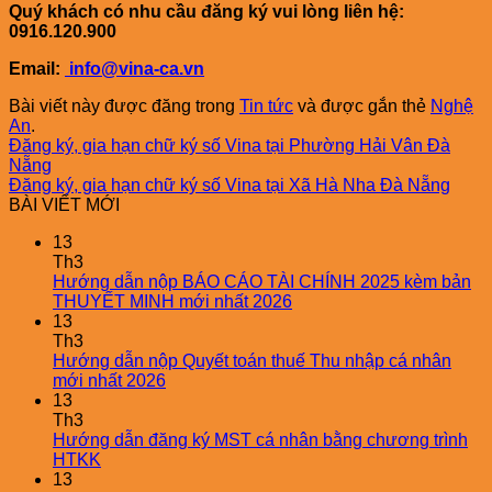
Quý khách có nhu cầu đăng ký vui lòng liên hệ:
0916.120.900
Email:
info@vina-ca.vn
Bài viết này được đăng trong
Tin tức
và được gắn thẻ
Nghệ
An
.
Đăng ký, gia hạn chữ ký số Vina tại Phường Hải Vân Đà
Nẵng
Đăng ký, gia hạn chữ ký số Vina tại Xã Hà Nha Đà Nẵng
BÀI VIẾT MỚI
13
Th3
Hướng dẫn nộp BÁO CÁO TÀI CHÍNH 2025 kèm bản
THUYẾT MINH mới nhất 2026
13
Th3
Hướng dẫn nộp Quyết toán thuế Thu nhập cá nhân
mới nhất 2026
13
Th3
Hướng dẫn đăng ký MST cá nhân bằng chương trình
HTKK
13