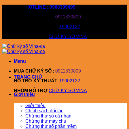
Bỏ
HOTLINE : 0968399499
qua
MUA CHỮ KÝ SỐ :
0911330809
nội
dung
HỖ TRỢ KỸ THUÂT:
19002122
NHÓM HỖ TRỢ
CHỮ KÝ SỐ VINA
Menu
MUA CHỮ KÝ SỐ :
0911330809
TRANG CHỦ
HỖ TRỢ KỸ THUÂT:
19002122
NHÓM HỖ TRỢ
CHỮ KÝ SỐ VINA
Giới thiệu
Giới thiệu
Chính sách đối tác
Chứng thư số cá nhân
Chứng thư máy chủ
Chứng thư số phần mềm