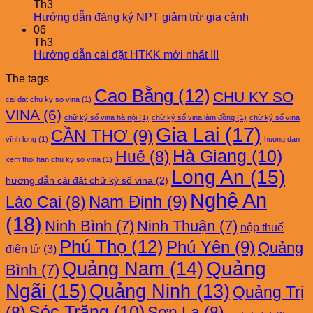
Th3
Hướng dẫn đăng ký NPT giảm trừ gia cảnh
06
Th3
Hướng dẫn cài đặt HTKK mới nhất !!!
The tags
Cao Bằng
(12)
CHU KY SO
cai dat chu ky so vina
(1)
VINA
(6)
chữ ký số vina hà nội
(1)
chữ ký số vina lâm đồng
(1)
chữ ký số vina
Gia Lai
(17)
CẦN THƠ
(9)
vĩnh long
(1)
huong dan
Hà Giang
(10)
Huế
(8)
xem thoi han chu ky so vina
(1)
Long An
(15)
hướng dẫn cài đặt chữ ký số vina
(2)
Nghệ An
Nam Định
(9)
Lào Cai
(8)
(18)
Ninh Bình
(7)
Ninh Thuận
(7)
nộp thuế
Phú Thọ
(12)
Phú Yên
(9)
Quảng
điện tử
(3)
Quảng Nam
(14)
Quảng
Bình
(7)
Ngãi
(15)
Quảng Ninh
(13)
Quảng Trị
Sóc Trăng
(10)
(8)
Sơn La
(8)