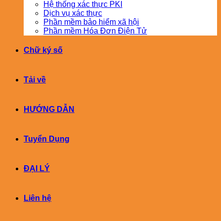
Hệ thống xác thực PKI
Dịch vụ xác thực
Phần mềm bảo hiểm xã hội
Phần mềm Hóa Đơn Điện Tử
Chữ ký số
Tải về
HƯỚNG DẪN
Tuyển Dụng
ĐẠI LÝ
Liên hệ