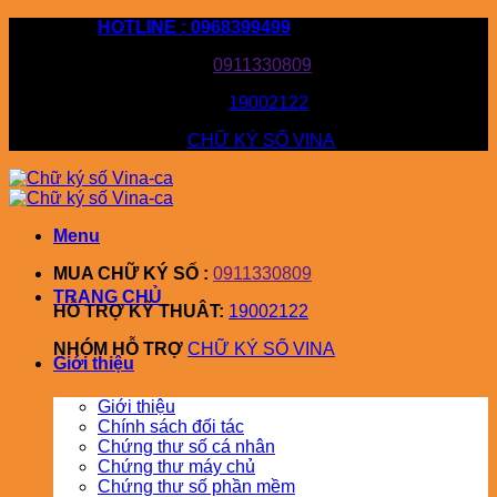
Bỏ
HOTLINE : 0968399499
qua
MUA CHỮ KÝ SỐ :
0911330809
nội
dung
HỖ TRỢ KỸ THUÂT:
19002122
NHÓM HỖ TRỢ
CHỮ KÝ SỐ VINA
Menu
MUA CHỮ KÝ SỐ :
0911330809
TRANG CHỦ
HỖ TRỢ KỸ THUÂT:
19002122
NHÓM HỖ TRỢ
CHỮ KÝ SỐ VINA
Giới thiệu
Giới thiệu
Chính sách đối tác
Chứng thư số cá nhân
Chứng thư máy chủ
Chứng thư số phần mềm