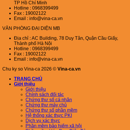
TP Hồ Chí Minh
Hotline : 0968399499
Fax : 19002122
Email : info@vina-ca.vn
VĂN PHÒNG ĐẠI DIỆN MB
Địa chỉ : AC Building, 78 Duy Tân, Quận Cầu Giấy,
Thành phố Hà Nội
Hotline : 0968399499
Fax : 19002122
Email : info@vina-ca.vn
Chu ky so Vina-ca 2026 ©
Vina-ca.vn
TRANG CHỦ
Giới thiệu
Giới thiệu
Chính sách đối tác
Chứng thư số cá nhân
Chứng thư máy chủ
Chứng thư số phần mềm
Hệ thống xác thực PKI
Dịch vụ xác thực
Phần mềm bảo hiểm xã hội