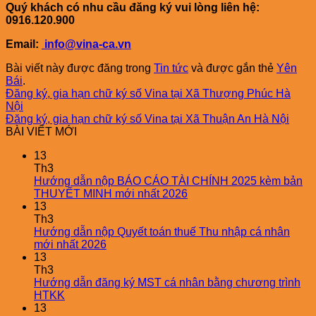
Quý khách có nhu cầu đăng ký vui lòng liên hệ:
0916.120.900
Email:
info@vina-ca.vn
Bài viết này được đăng trong
Tin tức
và được gắn thẻ
Yên
Bái
.
Đăng ký, gia hạn chữ ký số Vina tại Xã Thượng Phúc Hà
Nội
Đăng ký, gia hạn chữ ký số Vina tại Xã Thuận An Hà Nội
BÀI VIẾT MỚI
13
Th3
Hướng dẫn nộp BÁO CÁO TÀI CHÍNH 2025 kèm bản
THUYẾT MINH mới nhất 2026
13
Th3
Hướng dẫn nộp Quyết toán thuế Thu nhập cá nhân
mới nhất 2026
13
Th3
Hướng dẫn đăng ký MST cá nhân bằng chương trình
HTKK
13