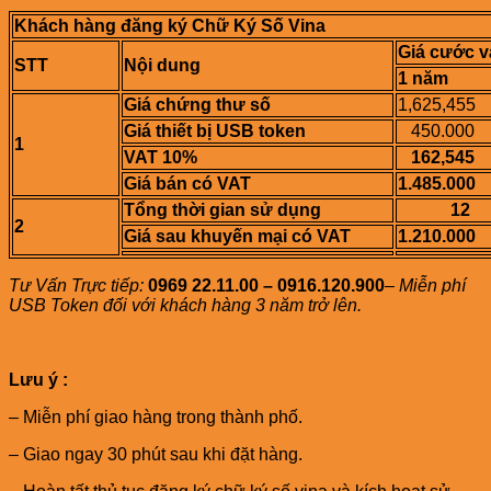
Khách hàng đăng ký Chữ Ký Số Vina
Giá cước v
STT
Nội dung
1 năm
Giá chứng thư số
1,625,455
Giá thiết bị USB token
450.000
1
VAT 10%
162,545
Giá bán có VAT
1.485.000
Tổng thời gian sử dụng
12
2
Giá sau khuyến mại có VAT
1.210.000
Tư Vấn Trực tiếp:
0969 22.11.00 – 0916.120.900
–
Miễn phí
USB Token đối với khách hàng 3 năm trở lên.
Lưu ý :
– Miễn phí giao hàng trong thành phố.
– Giao ngay 30 phút sau khi đặt hàng.