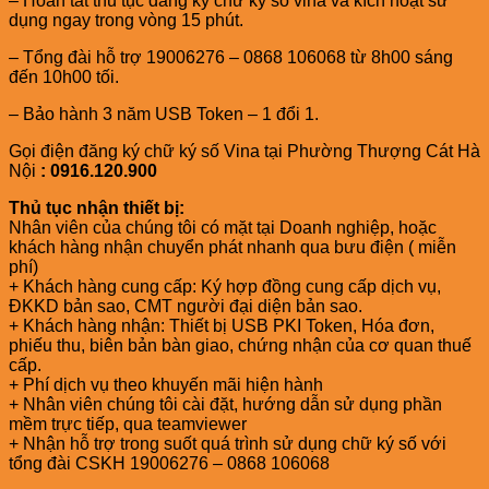
– Hoàn tất thủ tục đăng ký chữ ký số vina và kích hoạt sử
dụng ngay trong vòng 15 phút.
– Tổng đài hỗ trợ 19006276 – 0868 106068 từ 8h00 sáng
đến 10h00 tối.
– Bảo hành 3 năm USB Token – 1 đổi 1.
Gọi điện đăng ký chữ ký số Vina tại Phường Thượng Cát Hà
Nội
: 0916.120.900
Thủ tục nhận thiết bị:
Nhân viên của chúng tôi có mặt tại Doanh nghiệp, hoặc
khách hàng nhận chuyển phát nhanh qua bưu điện ( miễn
phí)
+ Khách hàng cung cấp: Ký hợp đồng cung cấp dịch vụ,
ĐKKD bản sao, CMT người đại diện bản sao.
+ Khách hàng nhận: Thiết bị USB PKI Token, Hóa đơn,
phiếu thu, biên bản bàn giao, chứng nhận của cơ quan thuế
cấp.
+ Phí dịch vụ theo khuyến mãi hiện hành
+ Nhân viên chúng tôi cài đặt, hướng dẫn sử dụng phần
mềm trực tiếp, qua teamviewer
+ Nhận hỗ trợ trong suốt quá trình sử dụng chữ ký số với
tổng đài CSKH 19006276 – 0868 106068