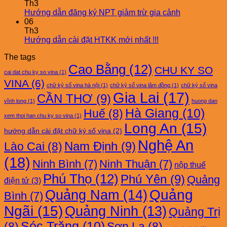
Th3
Hướng dẫn đăng ký NPT giảm trừ gia cảnh
06
Th3
Hướng dẫn cài đặt HTKK mới nhất !!!
The tags
Cao Bằng
(12)
CHU KY SO
cai dat chu ky so vina
(1)
VINA
(6)
chữ ký số vina hà nội
(1)
chữ ký số vina lâm đồng
(1)
chữ ký số vina
Gia Lai
(17)
CẦN THƠ
(9)
vĩnh long
(1)
huong dan
Hà Giang
(10)
Huế
(8)
xem thoi han chu ky so vina
(1)
Long An
(15)
hướng dẫn cài đặt chữ ký số vina
(2)
Nghệ An
Nam Định
(9)
Lào Cai
(8)
(18)
Ninh Bình
(7)
Ninh Thuận
(7)
nộp thuế
Phú Thọ
(12)
Phú Yên
(9)
Quảng
điện tử
(3)
Quảng Nam
(14)
Quảng
Bình
(7)
Ngãi
(15)
Quảng Ninh
(13)
Quảng Trị
Sóc Trăng
(10)
(8)
Sơn La
(8)