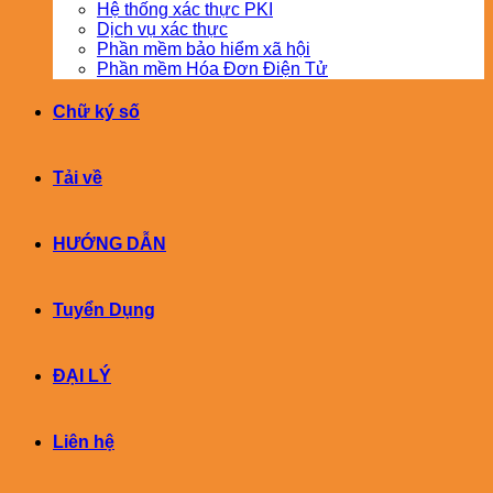
Hệ thống xác thực PKI
Dịch vụ xác thực
Phần mềm bảo hiểm xã hội
Phần mềm Hóa Đơn Điện Tử
Chữ ký số
Tải về
HƯỚNG DẪN
Tuyển Dụng
ĐẠI LÝ
Liên hệ