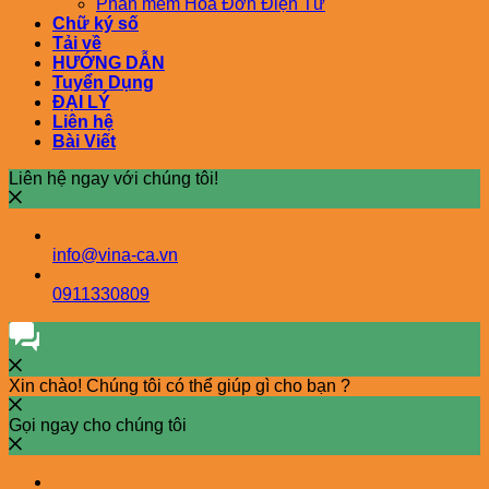
Phần mềm Hóa Đơn Điện Tử
Chữ ký số
Tải về
HƯỚNG DẪN
Tuyển Dụng
ĐẠI LÝ
Liên hệ
Bài Viết
Liên hệ ngay với chúng tôi!
info@vina-ca.vn
0911330809
Xin chào! Chúng tôi có thể giúp gì cho bạn ?
Gọi ngay cho chúng tôi