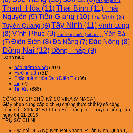
tct signinghub
(1)
Thanh Hóa
(11)
Thái Bình
(11)
Thái
Nguyên
(9)
Tiền Giang
(10)
Trà Vinh
(6)
Tây Ninh
(11)
Vĩnh Long
Tuyên Quang
(6)
Vĩnh Phúc
(9)
(8)
Yên Bái
xem thời hạn chữ ký số vina
(1)
Điện Biên
(8)
Đắc Nông
(8)
(7)
Đà Nẵng
(7)
Đồng Nai
(12)
Đồng Tháp
(9)
Danh mục
bảo hiểm xã hội
(207)
Hướng dẫn
(51)
Phần mềm Hóa Đơn Điện Tử
(86)
tag
(2)
Tin tức
(888)
CÔNG TY CP CHỮ KÝ SỐ VINA (VINACA )
Giấy phép cung cấp dịch vụ chứng thực chữ ký số công
cộng số: 1830/GP-BTTT do Bộ Thông tin – Truyền thông cấp
ngày 04-11-2016
TRỤ SỞ CHÍNH
Địa chỉ : 41A Nguyễn Phi Khanh, P.Tân Định, Quận 1,