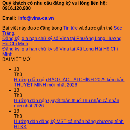
Quý khách có nhu cầu đăng ký vui lòng liên hệ:
0916.120.900
Email:
info@vina-ca.vn
Bài viết này được đăng trong
Tin tức
và được gắn thẻ
Sóc
Trăng
.
Đăng ký, gia hạn chữ ký số Vina tại Phường Long Hương
Hồ Chí Minh
Đăng ký, gia hạn chữ ký số Vina tại Xã Long Hải Hồ Chí
Minh
BÀI VIẾT MỚI
13
Th3
Hướng dẫn nộp BÁO CÁO TÀI CHÍNH 2025 kèm bản
THUYẾT MINH mới nhất 2026
13
Th3
Hướng dẫn nộp Quyết toán thuế Thu nhập cá nhân
mới nhất 2026
13
Th3
Hướng dẫn đăng ký MST cá nhân bằng chương trình
HTKK