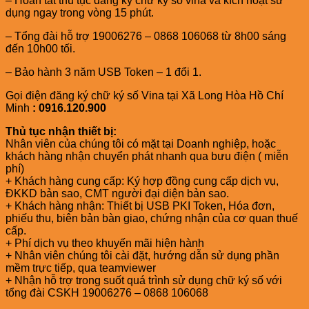
– Hoàn tất thủ tục đăng ký chữ ký số vina và kích hoạt sử
dụng ngay trong vòng 15 phút.
– Tổng đài hỗ trợ 19006276 – 0868 106068 từ 8h00 sáng
đến 10h00 tối.
– Bảo hành 3 năm USB Token – 1 đổi 1.
Gọi điện đăng ký chữ ký số Vina tại Xã Long Hòa Hồ Chí
Minh
: 0916.120.900
Thủ tục nhận thiết bị:
Nhân viên của chúng tôi có mặt tại Doanh nghiệp, hoặc
khách hàng nhận chuyển phát nhanh qua bưu điện ( miễn
phí)
+ Khách hàng cung cấp: Ký hợp đồng cung cấp dịch vụ,
ĐKKD bản sao, CMT người đại diện bản sao.
+ Khách hàng nhận: Thiết bị USB PKI Token, Hóa đơn,
phiếu thu, biên bản bàn giao, chứng nhận của cơ quan thuế
cấp.
+ Phí dịch vụ theo khuyến mãi hiện hành
+ Nhân viên chúng tôi cài đặt, hướng dẫn sử dụng phần
mềm trực tiếp, qua teamviewer
+ Nhận hỗ trợ trong suốt quá trình sử dụng chữ ký số với
tổng đài CSKH 19006276 – 0868 106068