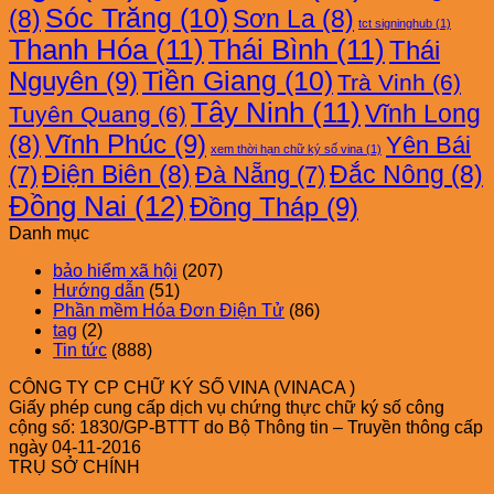
Sóc Trăng
(10)
(8)
Sơn La
(8)
tct signinghub
(1)
Thanh Hóa
(11)
Thái Bình
(11)
Thái
Nguyên
(9)
Tiền Giang
(10)
Trà Vinh
(6)
Tây Ninh
(11)
Vĩnh Long
Tuyên Quang
(6)
Vĩnh Phúc
(9)
(8)
Yên Bái
xem thời hạn chữ ký số vina
(1)
Điện Biên
(8)
Đắc Nông
(8)
(7)
Đà Nẵng
(7)
Đồng Nai
(12)
Đồng Tháp
(9)
Danh mục
bảo hiểm xã hội
(207)
Hướng dẫn
(51)
Phần mềm Hóa Đơn Điện Tử
(86)
tag
(2)
Tin tức
(888)
CÔNG TY CP CHỮ KÝ SỐ VINA (VINACA )
Giấy phép cung cấp dịch vụ chứng thực chữ ký số công
cộng số: 1830/GP-BTTT do Bộ Thông tin – Truyền thông cấp
ngày 04-11-2016
TRỤ SỞ CHÍNH