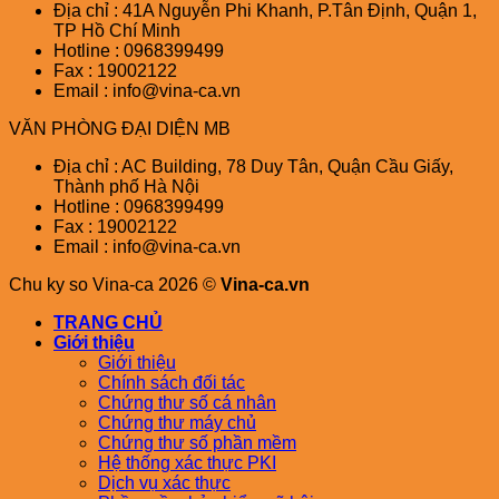
Địa chỉ : 41A Nguyễn Phi Khanh, P.Tân Định, Quận 1,
TP Hồ Chí Minh
Hotline : 0968399499
Fax : 19002122
Email : info@vina-ca.vn
VĂN PHÒNG ĐẠI DIỆN MB
Địa chỉ : AC Building, 78 Duy Tân, Quận Cầu Giấy,
Thành phố Hà Nội
Hotline : 0968399499
Fax : 19002122
Email : info@vina-ca.vn
Chu ky so Vina-ca 2026 ©
Vina-ca.vn
TRANG CHỦ
Giới thiệu
Giới thiệu
Chính sách đối tác
Chứng thư số cá nhân
Chứng thư máy chủ
Chứng thư số phần mềm
Hệ thống xác thực PKI
Dịch vụ xác thực