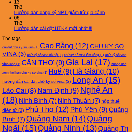
13
Th3
Hướng dẫn đăng ký NPT giảm trừ gia cảnh
06
Th3
Hướng dẫn cài đặt HTKK mới nhất !!!
The tags
Cao Bằng
(12)
CHU KY SO
cai dat chu ky so vina
(1)
VINA
(6)
chữ ký số vina hà nội
(1)
chữ ký số vina lâm đồng
(1)
chữ ký số vina
Gia Lai
(17)
CẦN THƠ
(9)
vĩnh long
(1)
huong dan
Hà Giang
(10)
Huế
(8)
xem thoi han chu ky so vina
(1)
Long An
(15)
hướng dẫn cài đặt chữ ký số vina
(2)
Nghệ An
Nam Định
(9)
Lào Cai
(8)
(18)
Ninh Bình
(7)
Ninh Thuận
(7)
nộp thuế
Phú Thọ
(12)
Phú Yên
(9)
Quảng
điện tử
(3)
Quảng Nam
(14)
Quảng
Bình
(7)
Ngãi
(15)
Quảng Ninh
(13)
Quảng Trị