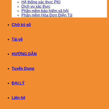
Hệ thống xác thực PKI
Dịch vụ xác thực
Phần mềm bảo hiểm xã hội
Phần mềm Hóa Đơn Điện Tử
Chữ ký số
Tải về
HƯỚNG DẪN
Tuyển Dụng
ĐẠI LÝ
Liên hệ