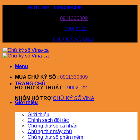
Bỏ
HOTLINE : 0968399499
qua
MUA CHỮ KÝ SỐ :
0911330809
nội
dung
HỖ TRỢ KỸ THUÂT:
19002122
NHÓM HỖ TRỢ
CHỮ KÝ SỐ VINA
Menu
MUA CHỮ KÝ SỐ :
0911330809
TRANG CHỦ
HỖ TRỢ KỸ THUÂT:
19002122
NHÓM HỖ TRỢ
CHỮ KÝ SỐ VINA
Giới thiệu
Giới thiệu
Chính sách đối tác
Chứng thư số cá nhân
Chứng thư máy chủ
Chứng thư số phần mềm