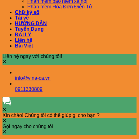
Phần mềm bảo hiểm xã hội
Phần mềm Hóa Đơn Điện Tử
Chữ ký số
Tải về
HƯỚNG DẪN
Tuyển Dụng
ĐẠI LÝ
Liên hệ
Bài Viết
Liên hệ ngay với chúng tôi!
info@vina-ca.vn
0911330809
Xin chào! Chúng tôi có thể giúp gì cho bạn ?
Gọi ngay cho chúng tôi