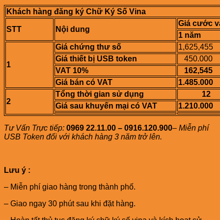
Khách hàng đăng ký Chữ Ký Số Vina
Giá cước v
STT
Nội dung
1 năm
Giá chứng thư số
1,625,455
Giá thiết bị USB token
450.000
1
VAT 10%
162,545
Giá bán có VAT
1.485.000
Tổng thời gian sử dụng
12
2
Giá sau khuyến mại có VAT
1.210.000
Tư Vấn Trực tiếp:
0969 22.11.00 – 0916.120.900
–
Miễn phí
USB Token đối với khách hàng 3 năm trở lên.
Lưu ý :
– Miễn phí giao hàng trong thành phố.
– Giao ngay 30 phút sau khi đặt hàng.