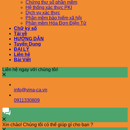
Chứng thư số phần mềm
Hệ thống xác thực PKI
Dịch vụ xác thực
Phần mềm bảo hiểm xã hội
Phần mềm Hóa Đơn Điện Tử
Chữ ký số
Tải về
HƯỚNG DẪN
Tuyển Dụng
ĐẠI LÝ
Liên hệ
Bài Viết
Liên hệ ngay với chúng tôi!
info@vina-ca.vn
0911330809
Xin chào! Chúng tôi có thể giúp gì cho bạn ?