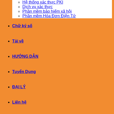
Hệ thống xác thực PKI
Dịch vụ xác thực
Phần mềm bảo hiểm xã hội
Phần mềm Hóa Đơn Điện Tử
Chữ ký số
Tải về
HƯỚNG DẪN
Tuyển Dụng
ĐẠI LÝ
Liên hệ