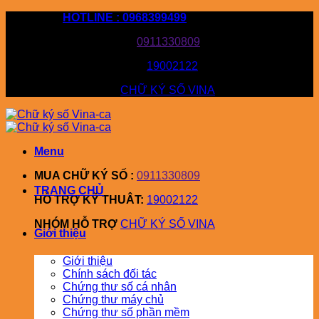
Bỏ
HOTLINE : 0968399499
qua
MUA CHỮ KÝ SỐ :
0911330809
nội
dung
HỖ TRỢ KỸ THUÂT:
19002122
NHÓM HỖ TRỢ
CHỮ KÝ SỐ VINA
Menu
MUA CHỮ KÝ SỐ :
0911330809
TRANG CHỦ
HỖ TRỢ KỸ THUÂT:
19002122
NHÓM HỖ TRỢ
CHỮ KÝ SỐ VINA
Giới thiệu
Giới thiệu
Chính sách đối tác
Chứng thư số cá nhân
Chứng thư máy chủ
Chứng thư số phần mềm