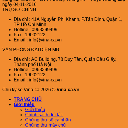
ngày 04-11-2016
TRỤ SỞ CHÍNH
Địa chỉ : 41A Nguyễn Phi Khanh, P.Tân Định, Quận 1,
TP Hồ Chí Minh
Hotline : 0968399499
Fax : 19002122
Email : info@vina-ca.vn
VĂN PHÒNG ĐẠI DIỆN MB
Địa chỉ : AC Building, 78 Duy Tân, Quận Cầu Giấy,
Thành phố Hà Nội
Hotline : 0968399499
Fax : 19002122
Email : info@vina-ca.vn
Chu ky so Vina-ca 2026 ©
Vina-ca.vn
TRANG CHỦ
Giới thiệu
Giới thiệu
Chính sách đối tác
Chứng thư số cá nhân
Chứng thư máy chủ