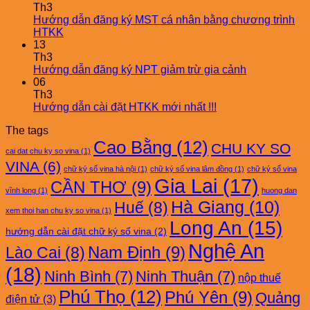
Th3
Hướng dẫn đăng ký MST cá nhân bằng chương trình
HTKK
13
Th3
Hướng dẫn đăng ký NPT giảm trừ gia cảnh
06
Th3
Hướng dẫn cài đặt HTKK mới nhất !!!
The tags
Cao Bằng
(12)
CHU KY SO
cai dat chu ky so vina
(1)
VINA
(6)
chữ ký số vina hà nội
(1)
chữ ký số vina lâm đồng
(1)
chữ ký số vina
Gia Lai
(17)
CẦN THƠ
(9)
vĩnh long
(1)
huong dan
Hà Giang
(10)
Huế
(8)
xem thoi han chu ky so vina
(1)
Long An
(15)
hướng dẫn cài đặt chữ ký số vina
(2)
Nghệ An
Nam Định
(9)
Lào Cai
(8)
(18)
Ninh Bình
(7)
Ninh Thuận
(7)
nộp thuế
Phú Thọ
(12)
Phú Yên
(9)
Quảng
điện tử
(3)