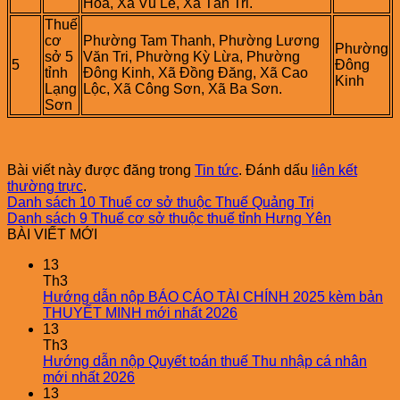
Hòa, Xã Vũ Lễ, Xã Tân Tri.
Thuế‍
cơ‍
Phường Tam Thanh, Phường Lương
Phường
sở‍ 5
Văn Tri, Phường Kỳ Lừa, Phường
5
Đông
tỉnh
Đông Kinh, Xã Đồng Đăng, Xã Cao
Kinh
Lạng
Lộc, Xã Công Sơn, Xã Ba Sơn.
Sơn
Bài viết này được đăng trong
Tin tức
. Đánh dấu
liên kết
thường trực
.
Danh sách 10 Thuế cơ sở thuộc Thuế Quảng Trị
Danh sách 9 Thuế cơ sở thuộc thuế tỉnh Hưng Yên
BÀI VIẾT MỚI
13
Th3
Hướng dẫn nộp BÁO CÁO TÀI CHÍNH 2025 kèm bản
THUYẾT MINH mới nhất 2026
13
Th3
Hướng dẫn nộp Quyết toán thuế Thu nhập cá nhân
mới nhất 2026
13