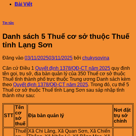
Bài Viết
Tin tức
Danh sách 5 Thuế cơ sở thuộc Thuế
tỉnh Lạng Sơn
Đăng vào
03/11/2025
03/11/2025
bởi
chukysovina
Căn cứ Điều 1
Quyết định 1378/QĐ-CT năm 2025
quy định
tên gọi, trụ sở, địa bàn quản lý của 350 Thuế cơ sở thuộc
Thuế tỉnh thành phố trực thuộc Trung ương Danh sách kèm
theo
Quyết định 1378/QĐ-CT năm 2025
. Trong đó, cụ thể 5
Thuế cơ sở thuộc Thuế tỉnh Lạng Sơn sau sáp nhập tỉnh
thành như sau:
Tên‍
Nơi‍ đặt‍
cơ‍
STT
Địa‍ bàn‍ quản‍ lý
trụ‍ sở‍
sở‍
chính
thuế‍
Thuế‍
Xã Chi Lăng, Xã Quan Sơn, Xã Chiến