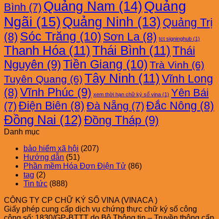
Quảng Nam
(14)
Quảng
Bình
(7)
Ngãi
(15)
Quảng Ninh
(13)
Quảng Trị
Sóc Trăng
(10)
(8)
Sơn La
(8)
tct signinghub
(1)
Thanh Hóa
(11)
Thái Bình
(11)
Thái
Nguyên
(9)
Tiền Giang
(10)
Trà Vinh
(6)
Tây Ninh
(11)
Vĩnh Long
Tuyên Quang
(6)
Vĩnh Phúc
(9)
(8)
Yên Bái
xem thời hạn chữ ký số vina
(1)
Điện Biên
(8)
Đắc Nông
(8)
(7)
Đà Nẵng
(7)
Đồng Nai
(12)
Đồng Tháp
(9)
Danh mục
bảo hiểm xã hội
(207)
Hướng dẫn
(51)
Phần mềm Hóa Đơn Điện Tử
(86)
tag
(2)
Tin tức
(888)
CÔNG TY CP CHỮ KÝ SỐ VINA (VINACA )
Giấy phép cung cấp dịch vụ chứng thực chữ ký số công
cộng số: 1830/GP-BTTT do Bộ Thông tin – Truyền thông cấp