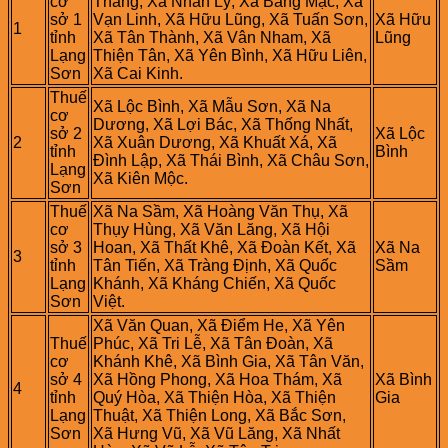
cơ‍
Thắng, Xã Nhân Lý, Xã Bằng Mạc, Xã
sở‍ 1‍
Vạn Linh, Xã Hữu Lũng, Xã Tuấn Sơn,
Xã Hữu
1
tỉnh
Xã Tân Thành, Xã Vân Nham, Xã
Lũng
Lạng
Thiện Tân, Xã Yên Bình, Xã Hữu Liên,
Sơn
Xã Cai Kinh.
Thuế‍
Xã Lộc Bình, Xã Mẫu Sơn, Xã Na
cơ‍
Dương, Xã Lợi Bác, Xã Thống Nhất,
sở‍ 2
Xã Lộc
2
Xã Xuân Dương, Xã Khuất Xá, Xã
tỉnh
Bình
Đình Lập, Xã Thái Bình, Xã Châu Sơn,
Lạng
Xã Kiên Mộc.
Sơn
Thuế‍
Xã Na Sầm, Xã Hoàng Văn Thụ, Xã
cơ‍
Thụy Hùng, Xã Văn Lăng, Xã Hội
sở‍ 3
Hoan, Xã Thất Khê, Xã Đoàn Kết, Xã
Xã Na
3
tỉnh
Tân Tiến, Xã Tràng Định, Xã Quốc
Sầm
Lạng
Khánh, Xã Kháng Chiến, Xã Quốc
Sơn
Việt.
Xã Văn Quan, Xã Điểm He, Xã Yên
Thuế‍
Phúc, Xã Tri Lễ, Xã Tân Đoàn, Xã
cơ‍
Khánh Khê, Xã Bình Gia, Xã Tân Văn,
sở‍ 4
Xã Hồng Phong, Xã Hoa Thám, Xã
Xã Bình
4
tỉnh
Quý Hòa, Xã Thiện Hòa, Xã Thiện
Gia
Lạng
Thuật, Xã Thiện Long, Xã Bắc Sơn,
Sơn
Xã Hưng Vũ, Xã Vũ Lăng, Xã Nhất