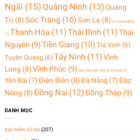
Ngãi
(15)
Quảng Ninh
(13)
Quảng
Sóc Trăng
(10)
Trị
(8)
Sơn La
(8)
tct signinghub
Thanh Hóa
(11)
Thái Bình
(11)
Thái
(1)
Tiền Giang
(10)
Nguyên
(9)
Trà Vinh
(6)
Tây Ninh
(11)
Vĩnh
Tuyên Quang
(6)
Vĩnh Phúc
(9)
Long
(8)
xem thời hạn chữ ký số vina
(1)
Điện Biên
(8)
Đắc
Yên Bái
(7)
Đà Nẵng
(7)
Đồng Nai
(12)
Đồng Tháp
(9)
Nông
(8)
DANH MỤC
bảo hiểm xã hội
(207)