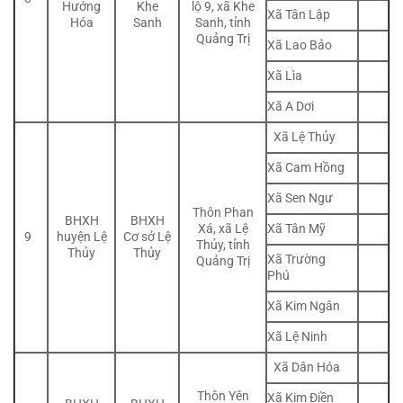
Hướng
Khe
lộ 9, xã Khe
Xã Tân Lập
Hóa
Sanh
Sanh, tỉnh
Quảng Trị
Xã Lao Bảo
Xã Lìa
Xã A Dơi
Xã Lệ Thủy
Xã Cam Hồng
Xã Sen Ngư
Thôn Phan
BHXH
BHXH
Xã Tân Mỹ
Xá, xã Lệ
9
huyện Lệ
Cơ sở Lệ
Thủy, tỉnh
Thủy
Thủy
Xã Trường
Quảng Trị
Phú
Xã Kim Ngân
Xã Lệ Ninh
Xã Dân Hóa
Thôn Yên
Xã Kim Điền