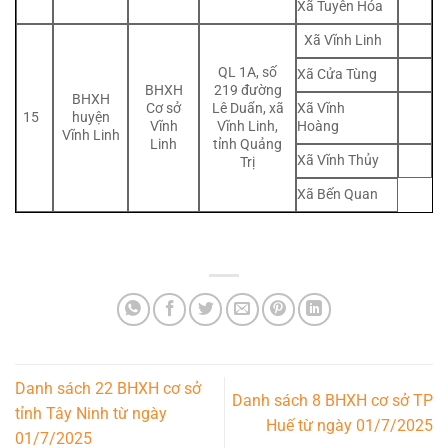
Xã Tuyên Hóa
Xã Vĩnh Linh
QL 1A, số
Xã Cửa Tùng
BHXH
219 đường
BHXH
Xã Vĩnh
Cơ sở
Lê Duẩn, xã
15
huyện
Hoàng
Vĩnh
Vĩnh Linh,
Vĩnh Linh
Linh
tỉnh Quảng
Xã Vĩnh Thủy
Trị
Xã Bến Quan
Danh sách 22 BHXH cơ sở
Danh sách 8 BHXH cơ sở TP
tỉnh Tây Ninh từ ngày
Huế từ ngày 01/7/2025
01/7/2025