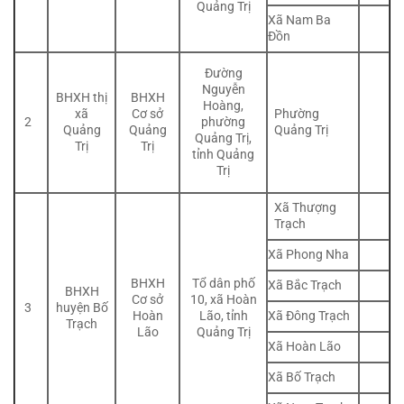
Quảng Trị
Xã Nam Ba
Đồn
Đường
Nguyễn
BHXH thị
BHXH
Hoàng,
Phường
xã
Cơ sở
2
phường
Quảng Trị
Quảng
Quảng
Quảng Trị,
Trị
Trị
tỉnh Quảng
Trị
Xã Thượng
Trạch
Xã Phong Nha
BHXH
Tổ dân phố
Xã Bắc Trạch
BHXH
Cơ sở
10, xã Hoàn
3
huyện Bố
Xã Đông Trạch
Hoàn
Lão, tỉnh
Trạch
Lão
Quảng Trị
Xã Hoàn Lão
Xã Bố Trạch