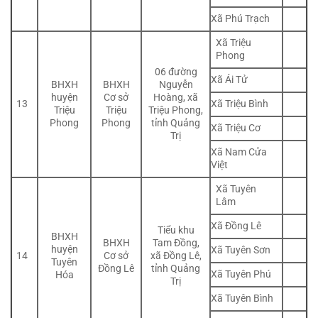
Xã Phú Trạch
Xã Triệu
Phong
06 đường
Xã Ái Tử
BHXH
BHXH
Nguyễn
huyện
Cơ sở
Hoàng, xã
Xã Triệu Bình
13
Triệu
Triệu
Triệu Phong,
Phong
Phong
tỉnh Quảng
Xã Triệu Cơ
Trị
Xã Nam Cửa
Việt
Xã Tuyên
Lâm
Xã Đồng Lê
Tiểu khu
BHXH
BHXH
Tam Đồng,
huyện
Xã Tuyên Sơn
14
Cơ sở
xã Đồng Lê,
Tuyên
Đồng Lê
tỉnh Quảng
Xã Tuyên Phú
Hóa
Trị
Xã Tuyên Bình