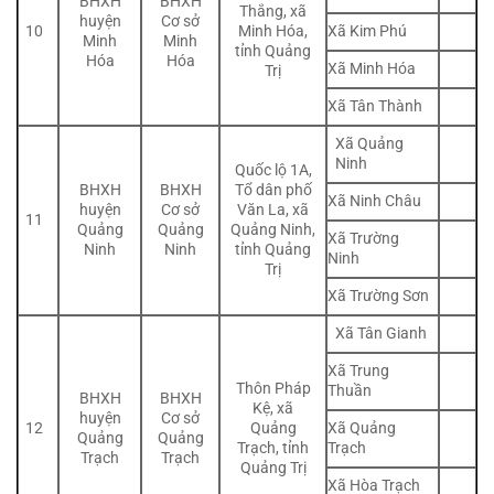
BHXH
BHXH
Thắng, xã
huyện
Cơ sở
Xã Kim Phú
10
Minh Hóa,
Minh
Minh
tỉnh Quảng
Hóa
Hóa
Xã Minh Hóa
Trị
Xã Tân Thành
Xã Quảng
Ninh
Quốc lộ 1A,
BHXH
BHXH
Tổ dân phố
Xã Ninh Châu
huyện
Cơ sở
Văn La, xã
11
Quảng
Quảng
Quảng Ninh,
Xã Trường
Ninh
Ninh
tỉnh Quảng
Ninh
Trị
Xã Trường Sơn
Xã Tân Gianh
Xã Trung
Thôn Pháp
Thuần
BHXH
BHXH
Kệ, xã
huyện
Cơ sở
Xã Quảng
12
Quảng
Quảng
Quảng
Trạch
Trạch, tỉnh
Trạch
Trạch
Quảng Trị
Xã Hòa Trạch