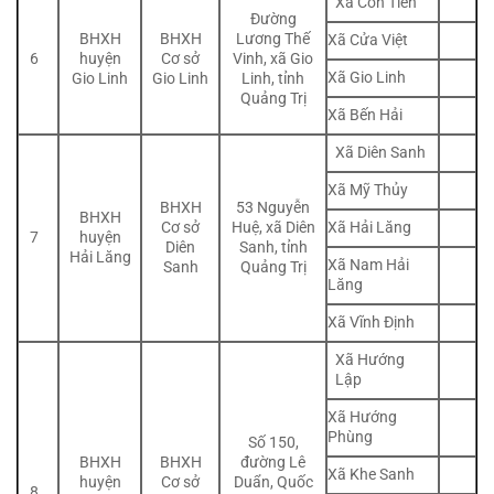
Xã Cồn Tiên
Đường
BHXH
BHXH
Lương Thế
Xã Cửa Việt
6
huyện
Cơ sở
Vinh, xã Gio
Xã Gio Linh
Gio Linh
Gio Linh
Linh, tỉnh
Quảng Trị
Xã Bến Hải
Xã Diên Sanh
Xã Mỹ Thủy
BHXH
53 Nguyễn
BHXH
Xã Hải Lăng
Cơ sở
Huệ, xã Diên
7
huyện
Diên
Sanh, tỉnh
Hải Lăng
Xã Nam Hải
Sanh
Quảng Trị
Lăng
Xã Vĩnh Định
Xã Hướng
Lập
Xã Hướng
Phùng
Số 150,
BHXH
BHXH
đường Lê
Xã Khe Sanh
huyện
Cơ sở
Duẩn, Quốc
8