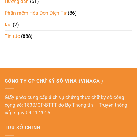
Hướng dẫn
(51)
Phần mềm Hóa Đơn Điện Tử
(86)
tag
(2)
Tin tức
(888)
CÔNG TY CP CHỮ KÝ SỐ VINA (VINACA )
Giấy phép cung cấp dịch vụ chứng thực chữ ký số công
cộng số: 1830/GP-BTTT do Bộ Thông tin – Truyền thông
cấp ngày 04-11-2016
TRỤ SỞ CHÍNH