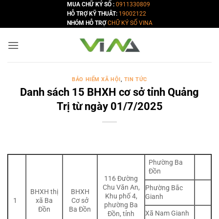
Bỏ
MUA CHỮ KÝ SỐ :
0911330809
HỖ TRỢ KỸ THUÂT:
19002122
qua
NHÓM HỖ TRỢ
CHỮ KÝ SỐ VINA
nội
dung
BẢO HIỂM XÃ HỘI
,
TIN TỨC
Danh sách 15 BHXH cơ sở tỉnh Quảng
Trị từ ngày 01/7/2025
Phường Ba
Đồn
116 Đường
Chu Văn An,
Phường Bắc
BHXH thị
BHXH
Khu phố 4,
Gianh
1
xã Ba
Cơ sở
phường Ba
Đồn
Ba Đồn
Xã Nam Gianh
Đồn, tỉnh