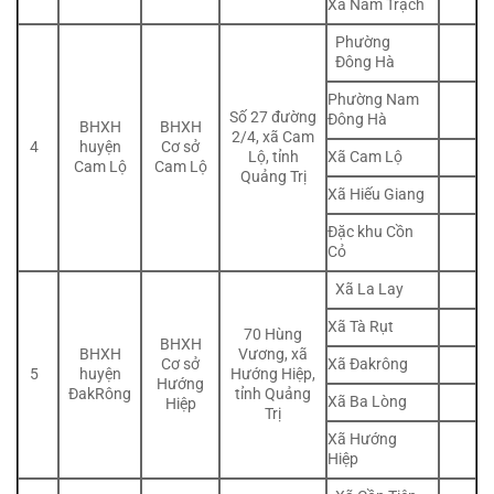
Xã Nam Trạch
Phường
Đông Hà
Phường Nam
Số 27 đường
Đông Hà
BHXH
BHXH
2/4, xã Cam
4
huyện
Cơ sở
Xã Cam Lộ
Lộ, tỉnh
Cam Lộ
Cam Lộ
Quảng Trị
Xã Hiếu Giang
Đặc khu Cồn
Cỏ
Xã La Lay
Xã Tà Rụt
70 Hùng
BHXH
BHXH
Vương, xã
Xã Đakrông
Cơ sở
5
huyện
Hướng Hiệp,
Hướng
ĐakRông
tỉnh Quảng
Xã Ba Lòng
Hiệp
Trị
Xã Hướng
Hiệp