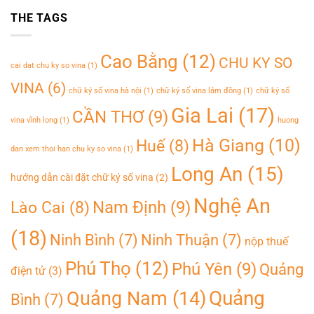
THE TAGS
Cao Bằng
(12)
CHU KY SO
cai dat chu ky so vina
(1)
VINA
(6)
chữ ký số vina hà nội
(1)
chữ ký số vina lâm đồng
(1)
chữ ký số
Gia Lai
(17)
CẦN THƠ
(9)
vina vĩnh long
(1)
huong
Hà Giang
(10)
Huế
(8)
dan xem thoi han chu ky so vina
(1)
Long An
(15)
hướng dẫn cài đặt chữ ký số vina
(2)
Nghệ An
Nam Định
(9)
Lào Cai
(8)
(18)
Ninh Bình
(7)
Ninh Thuận
(7)
nộp thuế
Phú Thọ
(12)
Phú Yên
(9)
Quảng
điện tử
(3)
Quảng
Quảng Nam
(14)
Bình
(7)