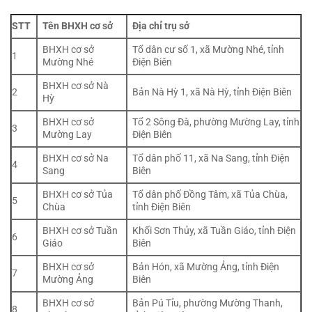
STT
Tên BHXH cơ sở
Địa chỉ trụ sở
BHXH cơ sở
Tổ dân cư số 1, xã Mường Nhé, tỉnh
1
Mường Nhé
Điện Biên
BHXH cơ sở Nà
2
Bản Nà Hỳ 1, xã Nà Hỳ, tỉnh Điện Biên
Hỳ
BHXH cơ sở
Tổ 2 Sông Đà, phường Mường Lay, tỉnh
3
Mường Lay
Điện Biên
BHXH cơ sở Na
Tổ dân phố 11, xã Na Sang, tỉnh Điện
4
Sang
Biên
BHXH cơ sở Tủa
Tổ dân phố Đồng Tâm, xã Tủa Chùa,
5
Chùa
tỉnh Điện Biên
BHXH cơ sở Tuần
Khối Sơn Thủy, xã Tuần Giáo, tỉnh Điện
6
Giáo
Biên
BHXH cơ sở
Bản Hón, xã Mường Ảng, tỉnh Điện
7
Mường Ảng
Biên
BHXH cơ sở
Bản Pú Tỉu, phường Mường Thanh,
8