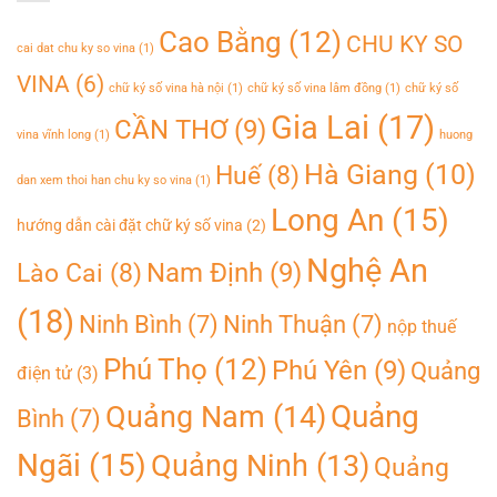
Cao Bằng
(12)
CHU KY SO
cai dat chu ky so vina
(1)
VINA
(6)
chữ ký số vina hà nội
(1)
chữ ký số vina lâm đồng
(1)
chữ ký số
Gia Lai
(17)
CẦN THƠ
(9)
vina vĩnh long
(1)
huong
Hà Giang
(10)
Huế
(8)
dan xem thoi han chu ky so vina
(1)
Long An
(15)
hướng dẫn cài đặt chữ ký số vina
(2)
Nghệ An
Nam Định
(9)
Lào Cai
(8)
(18)
Ninh Bình
(7)
Ninh Thuận
(7)
nộp thuế
Phú Thọ
(12)
Phú Yên
(9)
Quảng
điện tử
(3)
Quảng
Quảng Nam
(14)
Bình
(7)
Ngãi
(15)
Quảng Ninh
(13)
Quảng