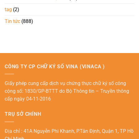
tag
(2)
Tin tức
(888)
CÔNG TY CP CHỮ KÝ SỐ VINA (VINACA )
Giấy phép cung cấp dịch vụ chứng thực chữ ký số công
cộng số: 1830/GP-BTTT do Bộ Thông tin – Truyền thông
cấp ngày 04-11-2016
TRỤ SỞ CHÍNH
Địa chỉ : 41A Nguyễn Phi Khanh, P.Tân Định, Quận 1, TP Hồ
Chí Minh