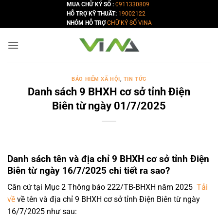
Bỏ
MUA CHỮ KÝ SỐ :
0911330809
HỖ TRỢ KỸ THUÂT:
19002122
qua
NHÓM HỖ TRỢ
CHỮ KÝ SỐ VINA
nội
dung
BẢO HIỂM XÃ HỘI
,
TIN TỨC
Danh sách 9 BHXH cơ sở tỉnh Điện
Biên từ ngày 01/7/2025
Danh sách tên và địa chỉ 9 BHXH cơ sở tỉnh Điện
Biên từ ngày 16/7/2025 chi tiết ra sao?
Căn cứ tại Mục 2 Thông báo 222/TB-BHXH năm 2025
Tải
về
về tên và địa chỉ 9 BHXH cơ sở tỉnh Điện Biên từ ngày
16/7/2025 như sau: