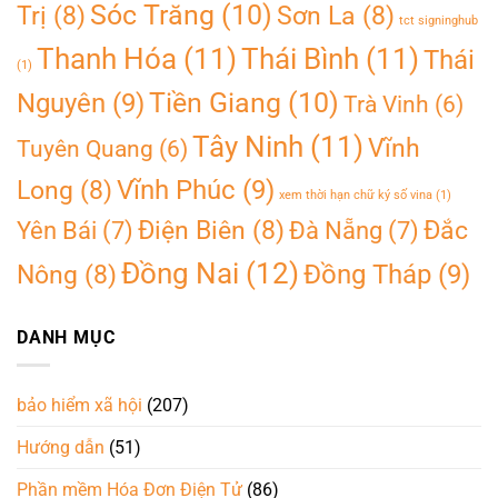
Sóc Trăng
(10)
Trị
(8)
Sơn La
(8)
tct signinghub
Thanh Hóa
(11)
Thái Bình
(11)
Thái
(1)
Tiền Giang
(10)
Nguyên
(9)
Trà Vinh
(6)
Tây Ninh
(11)
Vĩnh
Tuyên Quang
(6)
Vĩnh Phúc
(9)
Long
(8)
xem thời hạn chữ ký số vina
(1)
Điện Biên
(8)
Đắc
Yên Bái
(7)
Đà Nẵng
(7)
Đồng Nai
(12)
Đồng Tháp
(9)
Nông
(8)
DANH MỤC
bảo hiểm xã hội
(207)
Hướng dẫn
(51)
Phần mềm Hóa Đơn Điện Tử
(86)