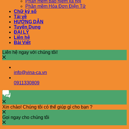
Phần mềm bảo hiểm xã hội
Phần mềm Hóa Đơn Điện Tử
Chữ ký số
Tải về
HƯỚNG DẪN
Tuyển Dụng
ĐẠI LÝ
Liên hệ
Bài Viết
Liên hệ ngay với chúng tôi!
info@vina-ca.vn
0911330809
Xin chào! Chúng tôi có thể giúp gì cho bạn ?
Gọi ngay cho chúng tôi