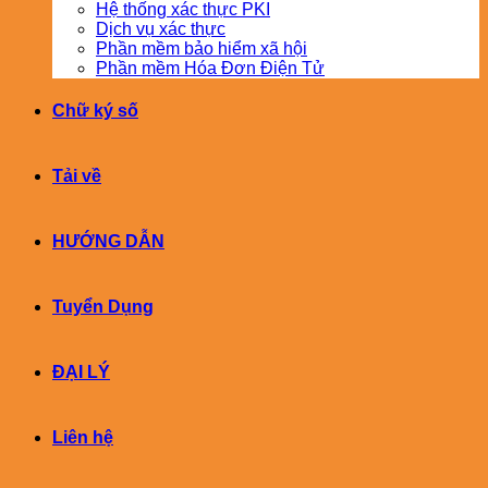
Hệ thống xác thực PKI
Dịch vụ xác thực
Phần mềm bảo hiểm xã hội
Phần mềm Hóa Đơn Điện Tử
Chữ ký số
Tải về
HƯỚNG DẪN
Tuyển Dụng
ĐẠI LÝ
Liên hệ