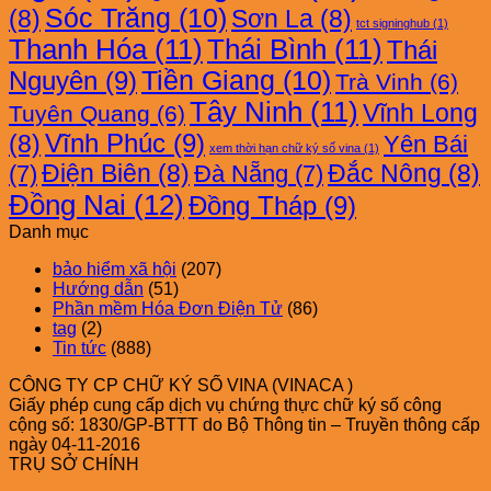
Sóc Trăng
(10)
(8)
Sơn La
(8)
tct signinghub
(1)
Thanh Hóa
(11)
Thái Bình
(11)
Thái
Nguyên
(9)
Tiền Giang
(10)
Trà Vinh
(6)
Tây Ninh
(11)
Vĩnh Long
Tuyên Quang
(6)
Vĩnh Phúc
(9)
(8)
Yên Bái
xem thời hạn chữ ký số vina
(1)
Điện Biên
(8)
Đắc Nông
(8)
(7)
Đà Nẵng
(7)
Đồng Nai
(12)
Đồng Tháp
(9)
Danh mục
bảo hiểm xã hội
(207)
Hướng dẫn
(51)
Phần mềm Hóa Đơn Điện Tử
(86)
tag
(2)
Tin tức
(888)
CÔNG TY CP CHỮ KÝ SỐ VINA (VINACA )
Giấy phép cung cấp dịch vụ chứng thực chữ ký số công
cộng số: 1830/GP-BTTT do Bộ Thông tin – Truyền thông cấp
ngày 04-11-2016
TRỤ SỞ CHÍNH