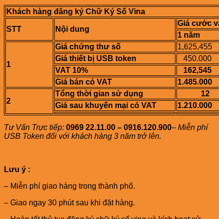
Khách hàng đăng ký Chữ Ký Số Vina
Giá cước v
STT
Nội dung
1 năm
Giá chứng thư số
1,625,455
Giá thiết bị USB token
450.000
1
VAT 10%
162,545
Giá bán có VAT
1.485.000
Tổng thời gian sử dụng
12
2
Giá sau khuyến mại có VAT
1.210.000
Tư Vấn Trực tiếp:
0969 22.11.00 – 0916.120.900
–
Miễn phí
USB Token đối với khách hàng 3 năm trở lên.
Lưu ý :
– Miễn phí giao hàng trong thành phố.
– Giao ngay 30 phút sau khi đặt hàng.