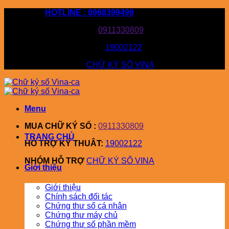
Bỏ
HOTLINE : 0968399499
qua
MUA CHỮ KÝ SỐ :
0911330809
nội
dung
HỖ TRỢ KỸ THUÂT:
19002122
NHÓM HỖ TRỢ
CHỮ KÝ SỐ VINA
Menu
MUA CHỮ KÝ SỐ :
0911330809
TRANG CHỦ
HỖ TRỢ KỸ THUÂT:
19002122
NHÓM HỖ TRỢ
CHỮ KÝ SỐ VINA
Giới thiệu
Giới thiệu
Chính sách đối tác
Chứng thư số cá nhân
Chứng thư máy chủ
Chứng thư số phần mềm