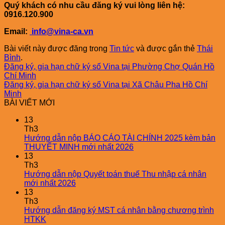
Quý khách có nhu cầu đăng ký vui lòng liên hệ:
0916.120.900
Email:
info@vina-ca.vn
Bài viết này được đăng trong
Tin tức
và được gắn thẻ
Thái
Bình
.
Đăng ký, gia hạn chữ ký số Vina tại Phường Chợ Quán Hồ
Chí Minh
Đăng ký, gia hạn chữ ký số Vina tại Xã Châu Pha Hồ Chí
Minh
BÀI VIẾT MỚI
13
Th3
Hướng dẫn nộp BÁO CÁO TÀI CHÍNH 2025 kèm bản
THUYẾT MINH mới nhất 2026
13
Th3
Hướng dẫn nộp Quyết toán thuế Thu nhập cá nhân
mới nhất 2026
13
Th3
Hướng dẫn đăng ký MST cá nhân bằng chương trình
HTKK