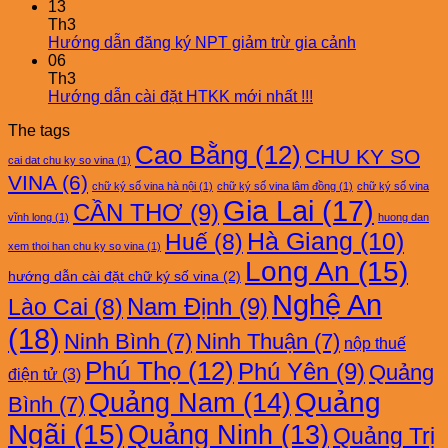
13
Th3
Hướng dẫn đăng ký NPT giảm trừ gia cảnh
06
Th3
Hướng dẫn cài đặt HTKK mới nhất !!!
The tags
Cao Bằng
(12)
CHU KY SO
cai dat chu ky so vina
(1)
VINA
(6)
chữ ký số vina hà nội
(1)
chữ ký số vina lâm đồng
(1)
chữ ký số vina
Gia Lai
(17)
CẦN THƠ
(9)
vĩnh long
(1)
huong dan
Hà Giang
(10)
Huế
(8)
xem thoi han chu ky so vina
(1)
Long An
(15)
hướng dẫn cài đặt chữ ký số vina
(2)
Nghệ An
Nam Định
(9)
Lào Cai
(8)
(18)
Ninh Bình
(7)
Ninh Thuận
(7)
nộp thuế
Phú Thọ
(12)
Phú Yên
(9)
Quảng
điện tử
(3)
Quảng Nam
(14)
Quảng
Bình
(7)
Ngãi
(15)
Quảng Ninh
(13)
Quảng Trị