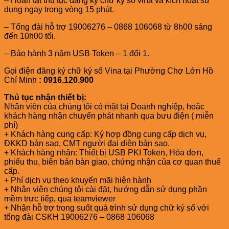
– Hoàn tất thủ tục đăng ký chữ ký số vina và kích hoạt sử
dụng ngay trong vòng 15 phút.
– Tổng đài hỗ trợ 19006276 – 0868 106068 từ 8h00 sáng
đến 10h00 tối.
– Bảo hành 3 năm USB Token – 1 đổi 1.
Gọi điện đăng ký chữ ký số Vina tại Phường Chợ Lớn Hồ
Chí Minh
: 0916.120.900
Thủ tục nhận thiết bị:
Nhân viên của chúng tôi có mặt tại Doanh nghiệp, hoặc
khách hàng nhận chuyển phát nhanh qua bưu điện ( miễn
phí)
+ Khách hàng cung cấp: Ký hợp đồng cung cấp dịch vụ,
ĐKKD bản sao, CMT người đại diện bản sao.
+ Khách hàng nhận: Thiết bị USB PKI Token, Hóa đơn,
phiếu thu, biên bản bàn giao, chứng nhận của cơ quan thuế
cấp.
+ Phí dịch vụ theo khuyến mãi hiện hành
+ Nhân viên chúng tôi cài đặt, hướng dẫn sử dụng phần
mềm trực tiếp, qua teamviewer
+ Nhận hỗ trợ trong suốt quá trình sử dụng chữ ký số với
tổng đài CSKH 19006276 – 0868 106068