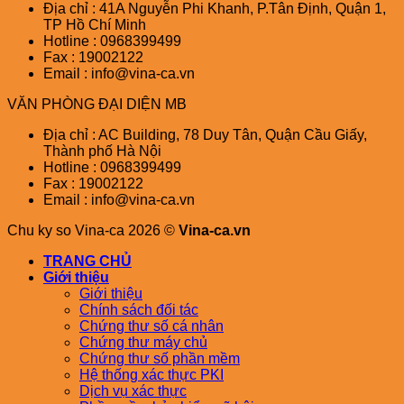
Địa chỉ : 41A Nguyễn Phi Khanh, P.Tân Định, Quận 1,
TP Hồ Chí Minh
Hotline : 0968399499
Fax : 19002122
Email : info@vina-ca.vn
VĂN PHÒNG ĐẠI DIỆN MB
Địa chỉ : AC Building, 78 Duy Tân, Quận Cầu Giấy,
Thành phố Hà Nội
Hotline : 0968399499
Fax : 19002122
Email : info@vina-ca.vn
Chu ky so Vina-ca 2026 ©
Vina-ca.vn
TRANG CHỦ
Giới thiệu
Giới thiệu
Chính sách đối tác
Chứng thư số cá nhân
Chứng thư máy chủ
Chứng thư số phần mềm
Hệ thống xác thực PKI
Dịch vụ xác thực