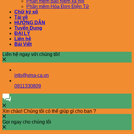
Phần mềm bảo hiểm xã hội
Phần mềm Hóa Đơn Điện Tử
Chữ ký số
Tải về
HƯỚNG DẪN
Tuyển Dụng
ĐẠI LÝ
Liên hệ
Bài Viết
Liên hệ ngay với chúng tôi!
info@vina-ca.vn
0911330809
Xin chào! Chúng tôi có thể giúp gì cho bạn ?
Gọi ngay cho chúng tôi