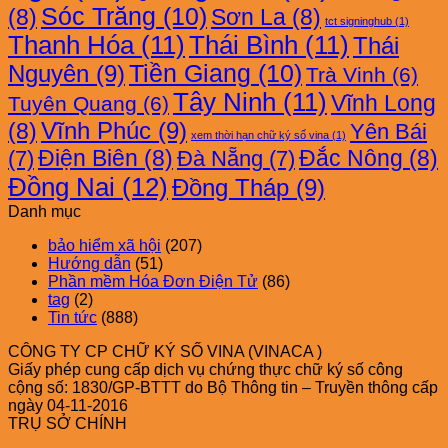
Sóc Trăng
(10)
(8)
Sơn La
(8)
tct signinghub
(1)
Thanh Hóa
(11)
Thái Bình
(11)
Thái
Nguyên
(9)
Tiền Giang
(10)
Trà Vinh
(6)
Tây Ninh
(11)
Vĩnh Long
Tuyên Quang
(6)
Vĩnh Phúc
(9)
(8)
Yên Bái
xem thời hạn chữ ký số vina
(1)
Điện Biên
(8)
Đắc Nông
(8)
(7)
Đà Nẵng
(7)
Đồng Nai
(12)
Đồng Tháp
(9)
Danh mục
bảo hiểm xã hội
(207)
Hướng dẫn
(51)
Phần mềm Hóa Đơn Điện Tử
(86)
tag
(2)
Tin tức
(888)
CÔNG TY CP CHỮ KÝ SỐ VINA (VINACA )
Giấy phép cung cấp dịch vụ chứng thực chữ ký số công
cộng số: 1830/GP-BTTT do Bộ Thông tin – Truyền thông cấp
ngày 04-11-2016
TRỤ SỞ CHÍNH