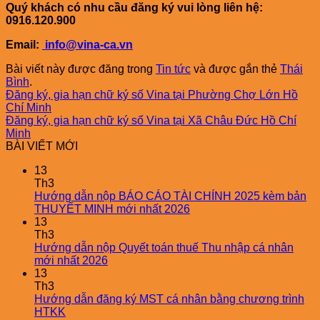
Quý khách có nhu cầu đăng ký vui lòng liên hệ:
0916.120.900
Email:
info@vina-ca.vn
Bài viết này được đăng trong
Tin tức
và được gắn thẻ
Thái
Bình
.
Đăng ký, gia hạn chữ ký số Vina tại Phường Chợ Lớn Hồ
Chí Minh
Đăng ký, gia hạn chữ ký số Vina tại Xã Châu Đức Hồ Chí
Minh
BÀI VIẾT MỚI
13
Th3
Hướng dẫn nộp BÁO CÁO TÀI CHÍNH 2025 kèm bản
THUYẾT MINH mới nhất 2026
13
Th3
Hướng dẫn nộp Quyết toán thuế Thu nhập cá nhân
mới nhất 2026
13
Th3
Hướng dẫn đăng ký MST cá nhân bằng chương trình
HTKK