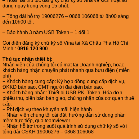
– Hoàn tất thủ tục đăng ký chữ ký số vina và kích hoạt sử
dụng ngay trong vòng 15 phút.
– Tổng đài hỗ trợ 19006276 – 0868 106068 từ 8h00 sáng
đến 10h00 tối.
– Bảo hành 3 năm USB Token – 1 đổi 1.
Gọi điện đăng ký chữ ký số Vina tại Xã Châu Pha Hồ Chí
Minh
: 0916.120.900
Thủ tục nhận thiết bị:
Nhân viên của chúng tôi có mặt tại Doanh nghiệp, hoặc
khách hàng nhận chuyển phát nhanh qua bưu điện ( miễn
phí)
+ Khách hàng cung cấp: Ký hợp đồng cung cấp dịch vụ,
ĐKKD bản sao, CMT người đại diện bản sao.
+ Khách hàng nhận: Thiết bị USB PKI Token, Hóa đơn,
phiếu thu, biên bản bàn giao, chứng nhận của cơ quan thuế
cấp.
+ Phí dịch vụ theo khuyến mãi hiện hành
+ Nhân viên chúng tôi cài đặt, hướng dẫn sử dụng phần
mềm trực tiếp, qua teamviewer
+ Nhận hỗ trợ trong suốt quá trình sử dụng chữ ký số với
tổng đài CSKH 19006276 – 0868 106068