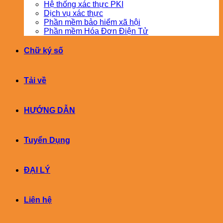
Hệ thống xác thực PKI
Dịch vụ xác thực
Phần mềm bảo hiểm xã hội
Phần mềm Hóa Đơn Điện Tử
Chữ ký số
Tải về
HƯỚNG DẪN
Tuyển Dụng
ĐẠI LÝ
Liên hệ