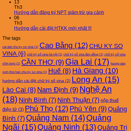
13
Th3
Hướng dẫn đăng ký NPT giảm trừ gia cảnh
06
Th3
Hướng dẫn cài đặt HTKK mới nhất !!!
The tags
Cao Bằng
(12)
CHU KY SO
cai dat chu ky so vina
(1)
VINA
(6)
chữ ký số vina hà nội
(1)
chữ ký số vina lâm đồng
(1)
chữ ký số vina
Gia Lai
(17)
CẦN THƠ
(9)
vĩnh long
(1)
huong dan
Hà Giang
(10)
Huế
(8)
xem thoi han chu ky so vina
(1)
Long An
(15)
hướng dẫn cài đặt chữ ký số vina
(2)
Nghệ An
Nam Định
(9)
Lào Cai
(8)
(18)
Ninh Bình
(7)
Ninh Thuận
(7)
nộp thuế
Phú Thọ
(12)
Phú Yên
(9)
Quảng
điện tử
(3)
Quảng Nam
(14)
Quảng
Bình
(7)
Ngãi
(15)
Quảng Ninh
(13)
Quảng Trị