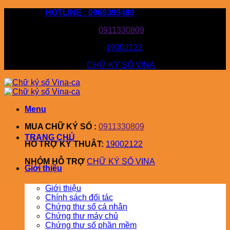
Bỏ
HOTLINE : 0968399499
qua
MUA CHỮ KÝ SỐ :
0911330809
nội
dung
HỖ TRỢ KỸ THUÂT:
19002122
NHÓM HỖ TRỢ
CHỮ KÝ SỐ VINA
Menu
MUA CHỮ KÝ SỐ :
0911330809
TRANG CHỦ
HỖ TRỢ KỸ THUÂT:
19002122
NHÓM HỖ TRỢ
CHỮ KÝ SỐ VINA
Giới thiệu
Giới thiệu
Chính sách đối tác
Chứng thư số cá nhân
Chứng thư máy chủ
Chứng thư số phần mềm