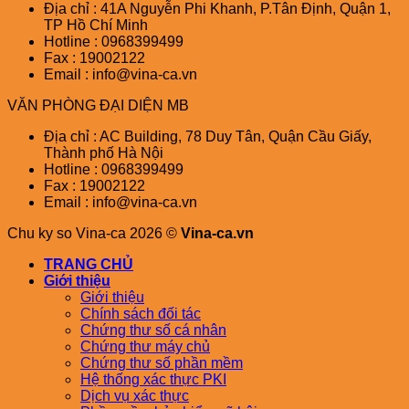
Địa chỉ : 41A Nguyễn Phi Khanh, P.Tân Định, Quận 1,
TP Hồ Chí Minh
Hotline : 0968399499
Fax : 19002122
Email : info@vina-ca.vn
VĂN PHÒNG ĐẠI DIỆN MB
Địa chỉ : AC Building, 78 Duy Tân, Quận Cầu Giấy,
Thành phố Hà Nội
Hotline : 0968399499
Fax : 19002122
Email : info@vina-ca.vn
Chu ky so Vina-ca 2026 ©
Vina-ca.vn
TRANG CHỦ
Giới thiệu
Giới thiệu
Chính sách đối tác
Chứng thư số cá nhân
Chứng thư máy chủ
Chứng thư số phần mềm
Hệ thống xác thực PKI
Dịch vụ xác thực