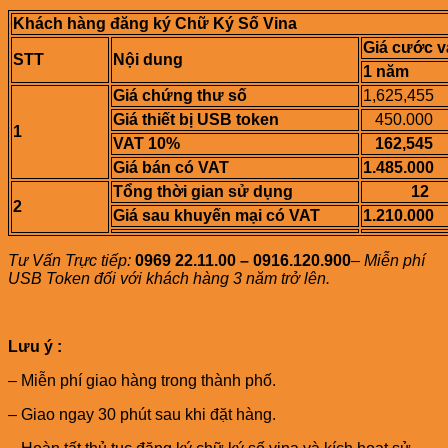
Khách hàng đăng ký Chữ Ký Số Vina
Giá cước v
STT
Nội dung
1 năm
Giá chứng thư số
1,625,455
Giá thiết bị USB token
450.000
1
VAT 10%
162,545
Giá bán có VAT
1.485.000
Tổng thời gian sử dụng
12
2
Giá sau khuyến mại có VAT
1.210.000
Tư Vấn Trực tiếp:
0969 22.11.00 – 0916.120.900
–
Miễn phí
USB Token đối với khách hàng 3 năm trở lên.
Lưu ý :
– Miễn phí giao hàng trong thành phố.
– Giao ngay 30 phút sau khi đặt hàng.